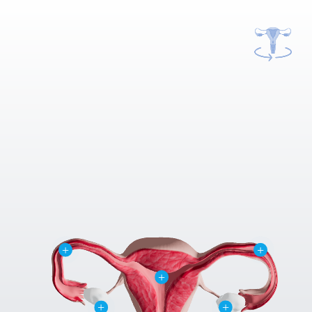
+
+
+
+
+