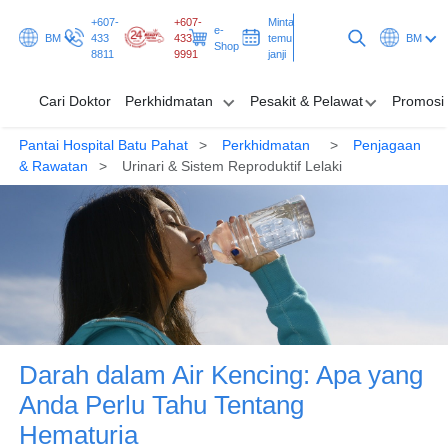
+607-
+607-
Minta
e-
BM
433
433
temu
BM
Shop
8811
9991
janji
Cari Doktor
Perkhidmatan
Pesakit & Pelawat
Promosi
Pantai Hospital Batu Pahat
Perkhidmatan
Penjagaan
Cari Doktor
& Rawatan
Urinari & Sistem Reproduktif Lelaki
Perkhidmatan
Pesakit & Pelawat
Promosi & Rancangan
Hab & Kesihatan
Darah dalam Air Kencing: Apa yang
Minta temu janji
Anda Perlu Tahu Tentang
Hematuria