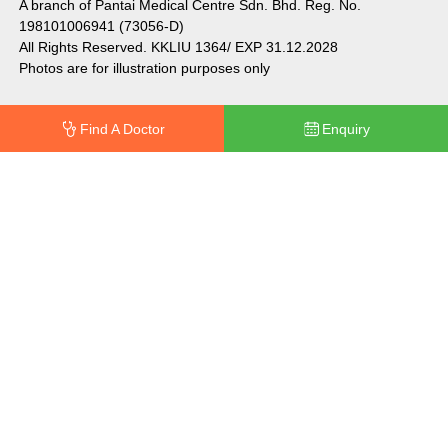
A branch of Pantai Medical Centre Sdn. Bhd. Reg. No.
198101006941 (73056-D)
All Rights Reserved. KKLIU 1364/ EXP 31.12.2028
Photos are for illustration purposes only
Find A Doctor
Enquiry