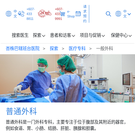
请
+607-
+607-
中
e-
求
中
433
433
文
Shop
预
文
8811
9991
约
搜索医生
探索
患者和访客
项目与促销
保健中心
峇株巴辖班台医院
探索
医疗专科
一般外科
搜索医生
探索
患者和访客
项目与促销
保健中心
普通外科
普通外科是一门外科专科，主要专注于位于腹部及其附近的器官，
请求预约
例如食道、胃、小肠、结肠、肝脏、胰腺和胆囊。