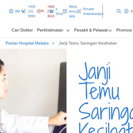
+606-
+606
Minta
e-
Pesakit
BM
231
231
temu
Shop
Antarabangsa
9999
3610
janji
Cari Doktor
Perkhidmatan
Pesakit & Pelawat
Promosi
Pantai Hospital Melaka
Janji Temu Saringan Kesihatan
Cari Doktor
Janji
Perkhidmatan
Pesakit & Pelawat
Temu
Promosi & Rancangan
Saring
Clinical Excellence
Minta temu janji
Pesakit Antarabangsa
Kesiha