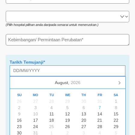
(Pilih hospital pilihan anda daripada senarai untuk meneruskan.)
Tarikh Temujanji*
August,
2026
SU
MO
TU
WE
TH
FR
SA
26
27
28
29
30
31
1
2
3
4
5
6
7
8
9
10
11
12
13
14
15
16
17
18
19
20
21
22
23
24
25
26
27
28
29
30
31
1
2
3
4
5