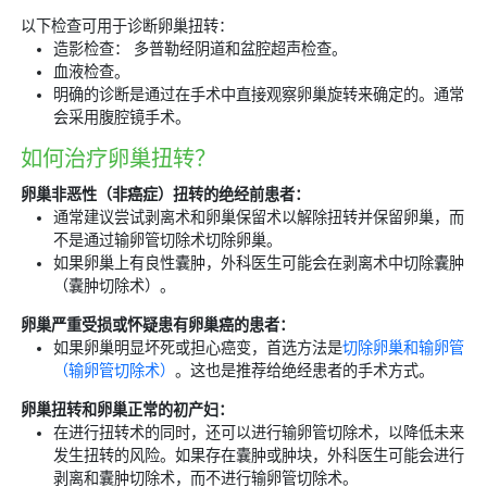
以下检查可用于诊断卵巢扭转：
造影检查： 多普勒经阴道和盆腔超声检查。
血液检查。
明确的诊断是通过在手术中直接观察卵巢旋转来确定的。通常
会采用腹腔镜手术。
如何治疗卵巢扭转？
卵巢非恶性（非癌症）扭转的绝经前患者：
通常建议尝试剥离术和卵巢保留术以解除扭转并保留卵巢，而
不是通过输卵管切除术切除卵巢。
如果卵巢上有良性囊肿，外科医生可能会在剥离术中切除囊肿
（囊肿切除术）。
卵巢严重受损或怀疑患有卵巢癌的患者：
如果卵巢明显坏死或担心癌变，首选方法是
切除卵巢和输卵管
（输卵管切除术）
。这也是推荐给绝经患者的手术方式。
卵巢扭转和卵巢正常的初产妇：
在进行扭转术的同时，还可以进行输卵管切除术，以降低未来
发生扭转的风险。如果存在囊肿或肿块，外科医生可能会进行
剥离和囊肿切除术，而不进行输卵管切除术。