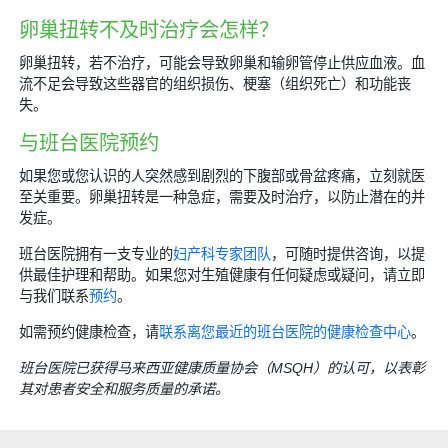
卵巢扭转不及时治疗会怎样？
卵巢扭转，若不治疗，可能会导致卵巢和输卵管停止供应血液。血
流不足会导致这些器官的组织损伤、梗塞（组织死亡）和功能丧
失。
与班台医院预约
如果您或您认识的人突然感到剧烈的下腹部或骨盆疼痛，立刻就医
至关重要。卵巢扭转是一种急症，需要及时治疗，以防止潜在的并
发症。
班台医院拥有一支专业的
妇产科专家团队
，可随时提供咨询，以提
供最佳护理和帮助。如果您对生殖健康有任何疑虑或疑问，请立即
与我们联系
预约
。
如需预约健康检查，请
联系离您最近的班台医院的健康检查中心
。
班台医院已获得马来西亚健康质量协会（MSQH）的认可，以表彰
其对患者安全和服务质量的承诺。