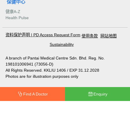
保健中心
健康A-Z
Health Pulse
资料保护声明
|
PD Access Request Form
使用条款
网站地图
Sustainability
A branch of Pantai Medical Centre Sdn. Bhd. Reg. No.
198101006941 (73056-D)
All Rights Reserved. KKLIU 1406 / EXP 31.12.2028
Photos are for illustration purposes only
Find A Doctor
Enquiry