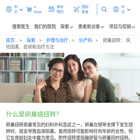
中
e-
请求
国际
中
文
Shop
预约
患者
文
搜索医生
我们的医院
探索
患者和访客
项目与促销
首页
探索
护理与治疗
妇产科
卵巢扭转： 风
搜索医生
险因素、症状和治疗方法
我们的医院
探索
患者和访客
项目与促销
什么是卵巢癌扭转？
保健中心
卵巢扭转是最常见的妇科外科急症之一，卵巢在韧带支撑下发生扭
转时，就会导致血液阻塞。虽然扭转可能影响任何年龄的女性，但
请求预约
国际患者
它在育龄妇女中最为常见。附件扭转是指输卵管与卵巢同时扭转。