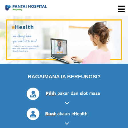
☰
HOSPITAL-HOSP
BAGAIMANA 
BERFUNGS
TENTANG EHE
BAGAIMANA IA BERFUNGSI?
SSL
PAKEJ-PAKE
KUBUNGI KA