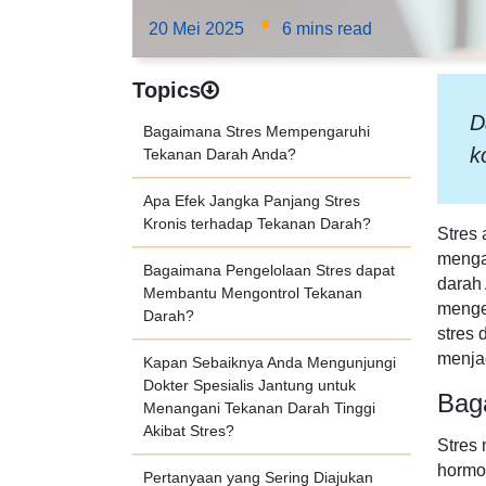
·
20 Mei 2025
6 mins read
Topics
D
Bagaimana Stres Mempengaruhi
k
Tekanan Darah Anda?
Apa Efek Jangka Panjang Stres
Kronis terhadap Tekanan Darah?
Stres 
mengal
Bagaimana Pengelolaan Stres dapat
darah
Membantu Mengontrol Tekanan
mengel
Darah?
stres 
menjag
Kapan Sebaiknya Anda Mengunjungi
Dokter Spesialis Jantung untuk
Bag
Menangani Tekanan Darah Tinggi
Akibat Stres?
Stres 
hormo
Pertanyaan yang Sering Diajukan