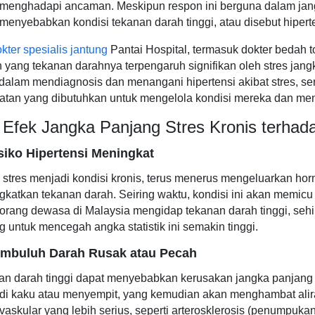
menghadapi ancaman. Meskipun respon ini berguna dalam jangk
menyebabkan kondisi tekanan darah tinggi, atau disebut hiperte
kter spesialis jantung
Pantai Hospital, termasuk dokter bedah 
 yang tekanan darahnya terpengaruh signifikan oleh stres jangk
i dalam mendiagnosis dan menangani hipertensi akibat stres, 
atan yang dibutuhkan untuk mengelola kondisi mereka dan me
 Efek Jangka Panjang Stres Kronis terha
siko Hipertensi Meningkat
 stres menjadi kondisi kronis, terus menerus mengeluarkan horm
katkan tekanan darah. Seiring waktu, kondisi ini akan memicu hi
 orang dewasa di Malaysia mengidap tekanan darah tinggi, seh
g untuk mencegah angka statistik ini semakin tinggi.
embuluh Darah Rusak atau Pecah
an darah tinggi dapat menyebabkan kerusakan jangka panjang 
di kaku atau menyempit, yang kemudian akan menghambat ali
vaskular yang lebih serius, seperti arterosklerosis (penumpukan 