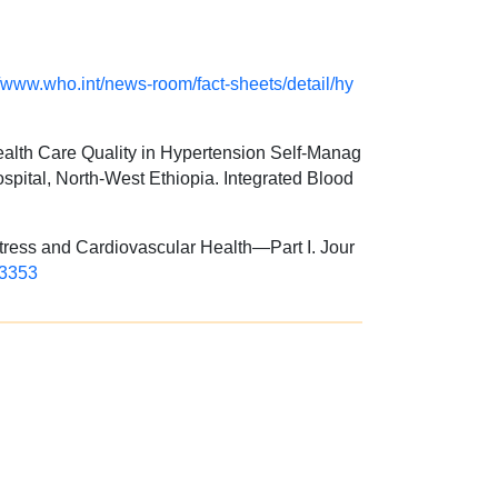
//www.who.int/news-room/fact-sheets/detail/hy
ealth Care Quality in Hypertension Self-Manag
ospital, North-West Ethiopia. Integrated Blood
 Stress and Cardiovascular Health—Part I. Jour
23353