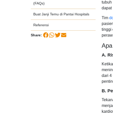
tubuh 
(FAQs)
dapat 
Buat Janji Temu di Pantai Hospitals
Tim
do
pasien
Referensi
tingg
Share:
peraw
Apa
A. Ri
Ketika
mening
dari 4
pentin
B. P
Tekan
menja
kardio