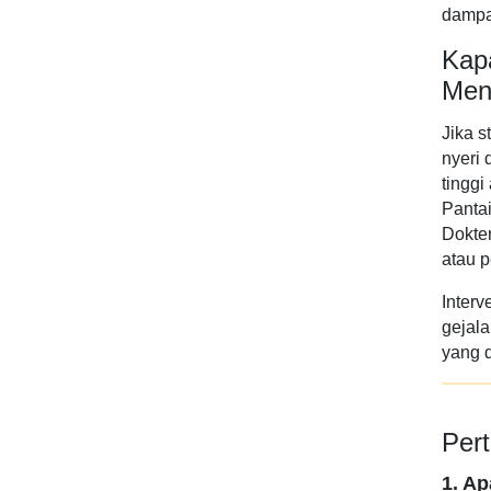
dampa
Kap
Men
Jika s
nyeri 
tinggi
Panta
Dokte
atau 
Interv
gejala
yang 
Per
1. A