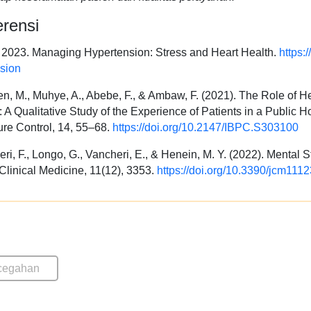
rensi
2023. Managing Hypertension: Stress and Heart Health.
https:
sion
n, M., Muhye, A., Abebe, F., & Ambaw, F. (2021). The Role of H
 A Qualitative Study of the Experience of Patients in a Public H
re Control, 14, 55–68.
https://doi.org/10.2147/IBPC.S303100
ri, F., Longo, G., Vancheri, E., & Henein, M. Y. (2022). Mental
 Clinical Medicine, 11(12), 3353.
https://doi.org/10.3390/jcm111
cegahan