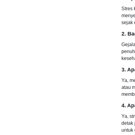
Stres 
menyeb
sejak
2. B
Gejala
penuh
keseh
3. A
Ya, me
atau m
membe
4. A
Ya, st
detak 
untuk 