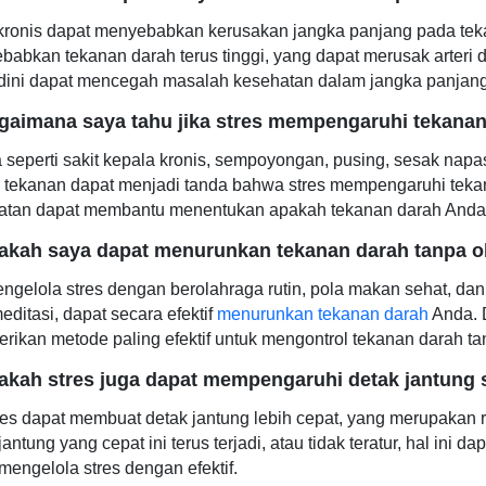
kronis dapat menyebabkan kerusakan jangka panjang pada tekan
abkan tekanan darah terus tinggi, yang dapat merusak arteri d
 dini dapat mencegah masalah kesehatan dalam jangka panjang
agaimana saya tahu jika stres mempengaruhi tekana
 seperti sakit kepala kronis, sempoyongan, pusing, sesak napa
 tekanan dapat menjadi tanda bahwa stres mempengaruhi teka
atan dapat membantu menentukan apakah tekanan darah Anda 
pakah saya dapat menurunkan tekanan darah tanpa o
ngelola stres dengan berolahraga rutin, pola makan sehat, dan
editasi, dapat secara efektif
menurunkan tekanan darah
Anda. D
rikan metode paling efektif untuk mengontrol tekanan darah t
pakah stres juga dapat mempengaruhi detak jantung
res dapat membuat detak jantung lebih cepat, yang merupakan 
jantung yang cepat ini terus terjadi, atau tidak teratur, hal ini
mengelola stres dengan efektif.