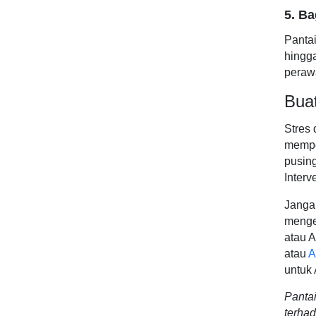
5. B
Pantai
hingg
perawa
Buat
Stres 
mempe
pusing
Interv
Janga
mengen
atau 
atau
A
untuk
Pantai
terhad