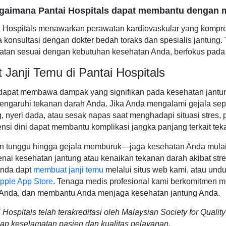
agaimana Pantai Hospitals dapat membantu dengan m
 Hospitals menawarkan perawatan kardiovaskular yang kompreh
a konsultasi dengan dokter bedah toraks dan spesialis jantu
tan sesuai dengan kebutuhan kesehatan Anda, berfokus pada as
 Janji Temu di Pantai Hospitals
dapat membawa dampak yang signifikan pada kesehatan jantung 
ngaruhi tekanan darah Anda. Jika Anda mengalami gejala seper
, nyeri dada, atau sesak napas saat menghadapi situasi stres,
ensi dini dapat membantu komplikasi jangka panjang terkait tek
n tunggu hingga gejala memburuk—jaga kesehatan Anda mulai d
ai kesehatan jantung atau kenaikan tekanan darah akibat stres
Anda dapt
membuat janji temu
melalui situs web kami, atau und
pple App Store
. Tenaga medis profesional kami berkomitmen m
 Anda, dan membantu Anda menjaga kesehatan jantung Anda.
 Hospitals telah terakreditasi oleh Malaysian Society for Qual
ap keselamatan pasien dan kualitas pelayanan.