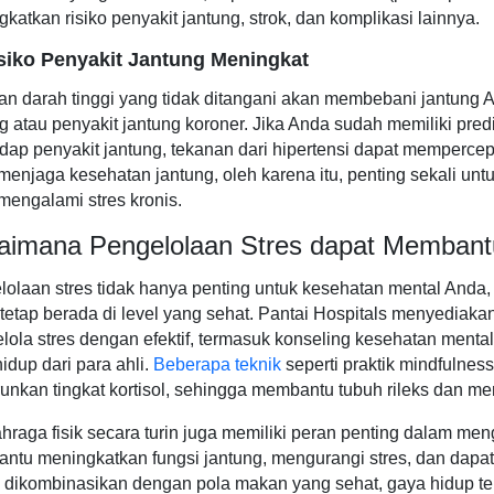
katkan risiko penyakit jantung, strok, dan komplikasi lainnya.
siko Penyakit Jantung Meningkat
an darah tinggi yang tidak ditangani akan membebani jantung
g atau penyakit jantung koroner. Jika Anda sudah memiliki pre
ap penyakit jantung, tekanan dari hipertensi dapat mempercepa
menjaga kesehatan jantung, oleh karena itu, penting sekali untu
engalami stres kronis.
aimana Pengelolaan Stres dapat Membant
olaan stres tidak hanya penting untuk kesehatan mental Anda
tetap berada di level yang sehat. Pantai Hospitals menyedia
ola stres dengan efektif, termasuk konseling kesehatan mental
idup dari para ahli.
Beberapa teknik
seperti praktik mindfulnes
nkan tingkat kortisol, sehingga membantu tubuh rileks dan men
hraga fisik secara turin juga memiliki peran penting dalam me
tu meningkatkan fungsi jantung, mengurangi stres, dan dapat
 dikombinasikan dengan pola makan yang sehat, gaya hidup ter