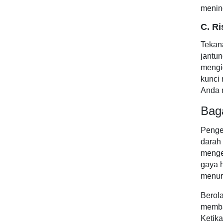
mening
C. Ri
Tekan
jantun
mengid
kunci 
Anda m
Bag
Pengel
darah 
mengel
gaya h
menuru
Berola
memban
Ketika