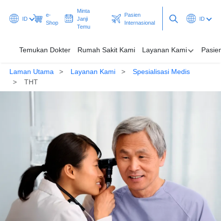
Minta
e-
Pasien
ID
Janji
ID
Shop
Internasional
Temu
Temukan Dokter
Rumah Sakit Kami
Layanan Kami
Pasie
Laman Utama
Layanan Kami
Spesialisasi Medis
Temukan Dokter
THT
Rumah Sakit Kami
Layanan Kami
Pasien & Pengunjung
Promosi & Program
Pusat Kesehatan
Minta Janji Temu
Pasien Internasional