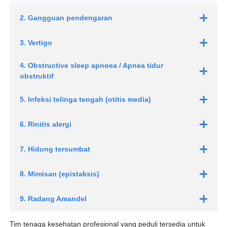
2. Gangguan pendengaran
3. Vertigo
Gangguan pendengaran konduktif:
4. Obstructive sleep apnoea / Apnea tidur
obstruktif
5. Infeksi telinga tengah (otitis media)
Perubahan gaya hidup:
6. Rinitis alergi
Tekanan Saluran Napas Positif (Terapi CPAP):
7. Hidung tersumbat
Gangguan pendengaran sensorineural:
8. Mimisan (epistaksis)
9. Radang Amandel
Tim tenaga kesehatan profesional yang peduli tersedia untuk