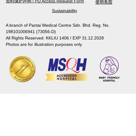
资料保护声明
|
PD Access Request Form
使用条款
Sustainability
A branch of Pantai Medical Centre Sdn. Bhd. Reg. No.
198101006941 (73056-D)
All Rights Reserved. KKLIU 1406 / EXP 31.12.2028
Photos are for illustration purposes only