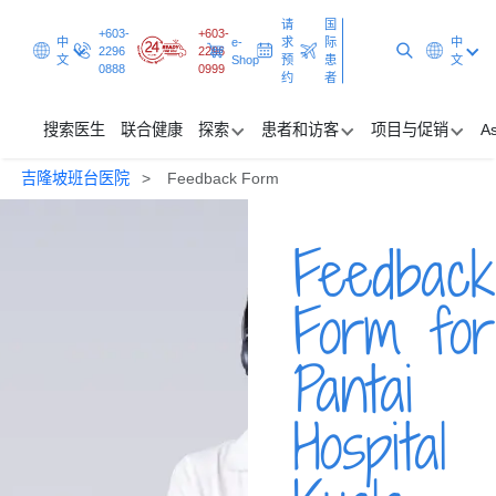
请
国
+603-
+603-
中
e-
求
际
中
2296
2296
文
Shop
预
患
文
0888
0999
约
者
搜索医生
联合健康
探索
患者和访客
项目与促销
As
吉隆坡班台医院
Feedback Form
搜索医生
Feedback
联合健康
探索
Form for
患者和访客
Pantai
项目与促销
Hospital
请求预约
国际患者