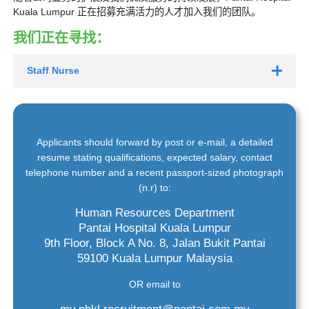
Kuala Lumpur 正在招募充满活力的人才加入我们的团队。
我们正在寻找：
Staff Nurse
Applicants should forward by post or e-mail, a detailed
resume stating qualifications, expected salary, contact
telephone number and a recent passport-sized photograph
(n.r) to:
Human Resources Department
Pantai Hospital Kuala Lumpur
9th Floor, Block A No. 8, Jalan Bukit Pantai
59100 Kuala Lumpur Malaysia
OR email to