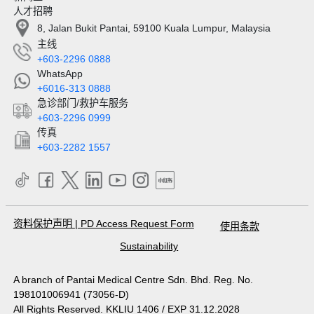
人才招聘
8, Jalan Bukit Pantai, 59100 Kuala Lumpur, Malaysia
主线
+603-2296 0888
WhatsApp
+6016-313 0888
急诊部门/救护车服务
+603-2296 0999
传真
+603-2282 1557
资料保护声明
|
PD Access Request Form
使用条款
Sustainability
A branch of Pantai Medical Centre Sdn. Bhd. Reg. No.
198101006941 (73056-D)
All Rights Reserved. KKLIU 1406 / EXP 31.12.2028