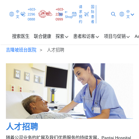
请
国
+603-
+603-
中
e-
求
际
中
2296
2296
文
Shop
预
患
文
0888
0999
约
者
搜索医生
联合健康
探索
患者和访客
项目与促销
As
吉隆坡班台医院
人才招聘
搜索医生
联合健康
探索
患者和访客
项目与促销
人才招聘
请求预约
国际患者
随着公司业务的扩展及我们优质服务的持续发展，Pantai Hospital