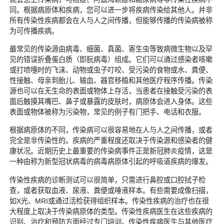
同。根据病原体和疾病，您可以进一步将疾病传染给其他人。并非
所有传染性疾病都会在人与人之间传播，但能够传播的传染病被称
为可传播疾病。
最常见的传染源由病毒、细菌、真菌、寄生虫等致病微生物以及罕
见的错误折叠蛋白质（即朊病毒）组成。它们可以通过感染者咳嗽
或打喷嚏时的飞沫、动物或虫子叮咬、受污染的食物或水、粪便、
性接触、母亲到胎儿、输血、器官移植和其他医疗程序传播。传染
源也可以在无生命的表面或物体上存活，当患者在接触受污染的表
面后触摸其嘴巴、鼻子或暴露的皮肤时，病原体会进入身体。这些
表面或物体被称为污染物，常见的例子有门把手、电话和衣服。
根据病原体的不同，传染病可以很容易地在人与人之间传播，或者
完全是非传染性的。疾病的严重程度还取决于传染源和感染者的健
康状况。近期历史上最重要的传染病事件正是新冠肺炎疫情，这是
一种由称为新型冠状病毒的病毒病原体引起的呼吸道疾病的爆发。
传染性疾病的诊断测试可以很简单，只需进行鼻腔或口腔拭子检
查，或者获取血液、尿液、粪便或唾液样本。有些需要成像扫描，
如X光、MRI或通过活检获得组织样本。传染性疾病的治疗也在很
大程度上取决于传染病原体的类型。传染性疾病医生在这些疾病的
识别、治疗和预防方面经过专门培训。传染性疾病医生与其他医疗