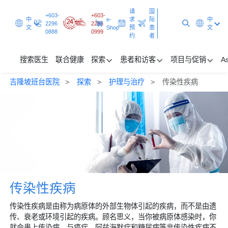
请
国
+603-
+603-
中
e-
求
际
中
2296
2296
文
Shop
预
患
文
0888
0999
约
者
搜索医生
联合健康
探索
患者和访客
项目与促销
As
吉隆坡班台医院
探索
护理与治疗
传染性疾病
搜索医生
联合健康
探索
患者和访客
项目与促销
传染性疾病
传染性疾病是由称为病原体的外部生物体引起的疾病，而不是由遗
请求预约
国际患者
传、衰老或环境引起的疾病。顾名思义，当你被病原体感染时，你
就会患上传染病，与癌症、阿兹海默症和糖尿病等非传染性疾病不