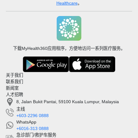
Healthcare
。
口腔和生殖器疱疹，由单纯疱疹病毒引起
HIV/AIDS（艾滋病），一种由人类免疫缺陷病毒
引起的获得性免疫缺陷疾病
病毒性脑膜炎，一种最常由肠道病毒和单纯疱疹病
毒引起的大脑和脊髓炎症
由A组链球菌属引起的链球菌性咽喉炎、咽喉和扁
下载MyHealth360应用程序，方便地访问一系列医疗服务。
桃体感染。
结核病（TB），由结核分枝杆菌引起
百日咳，由百日咳博德特菌引起
艰难拟梭菌感染是由艰难梭菌引起的，艰难梭菌是
关于我们
一种机会性肠道细菌，通常受到健康免疫系统的控
联系我们
制
新闻室
MRSA，由对多种抗生素耐药的金黄色葡萄球菌引
人才招聘
起
8, Jalan Bukit Pantai, 59100 Kuala Lumpur, Malaysia
衣原体、淋病、梅毒等性传播疾病
主线
尿路感染
+603-2296 0888
破伤风，也称为锁颌，是由破伤风梭菌引起的感染
WhatsApp
由沙门氏菌、大肠杆菌、霍乱弧菌等细菌引起的食
+6016-313 0888
物或水传播疾病
急诊部门/救护车服务
鼠疫，一种由鼠疫耶尔森菌引起的疾病，也会感染