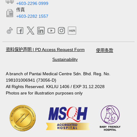
+603-2296 0999
动物
传真
军团病，由军团菌属引起，通过受污染的水传播
+603-2282 1557
细菌性脑膜炎，比病毒性脑膜炎更严重，由50多
种细菌引起
由白色念珠菌引起的念珠菌病，包括鹅口疮、阴道
酵母菌感染和一些尿布疹等疾病
资料保护声明
|
PD Access Request Form
使用条款
环虫（皮肤癣），导致脚（运动员脚）、腹股沟和
Sustainability
大腿内侧（瘙痒）和头皮感染
霉菌病，指甲的真菌感染
A branch of Pantai Medical Centre Sdn. Bhd. Reg. No.
曲霉菌病，由曲霉菌属引起。
198101006941 (73056-D)
All Rights Reserved. KKLIU 1406 / EXP 31.12.2028
疟疾，通过蚊媒传播
Photos are for illustration purposes only
弓形虫病，由弓形虫引起，可从猫粪中感染
贾第鞭毛虫病，由肠贾第鞭毛虫引起
钩虫
蛲虫
克雅氏病（CJD），一种致命的脑部退行性疾病