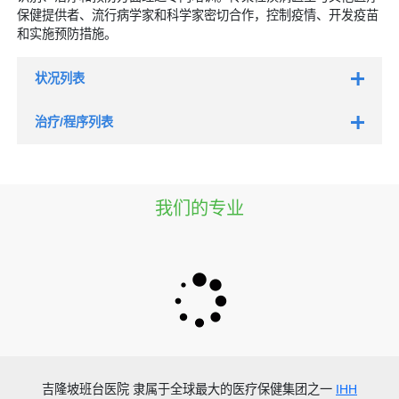
保健提供者、流行病学家和科学家密切合作，控制疫情、开发疫苗
和实施预防措施。
状况列表
治疗/程序列表
COVID-19，一种由新型冠状病毒引起的严重急性
呼吸道综合征（SARS）
普通感冒，最常见的原因是鼻病毒，但也可能由
200 多种病毒引起
由流感病毒引起的流感
我们的专业
手足口病（HFMD），一种由肠道病毒引起的疾
病，通常会在学校和托儿所爆发
水痘，由水痘带状疱疹病毒引起
登革热，一种通过携带登革热病毒的蚊子媒介传播
的疾病
由肠道病毒（如诺如病毒、轮状病毒、腺病毒）引
起的胃流感（胃肠炎）
呼吸道合胞病毒（RSV），一种对婴儿可能致命的
季节性疾病
吉隆坡班台医院
隶属于全球最大的医疗保健集团之一
IHH
肝炎，肝炎病毒引起的肝脏炎症