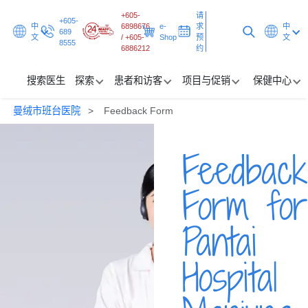
+605-
请
+605-
中
6898676
e-
求
中
689
文
/ +605-
Shop
预
文
8555
6886212
约
搜索医生
探索
患者和访客
项目与促销
保健中心
曼绒市班台医院
Feedback Form
搜索医生
Feedback
探索
患者和访客
Form for
项目与促销
Pantai
保健中心
Hospital
请求预约