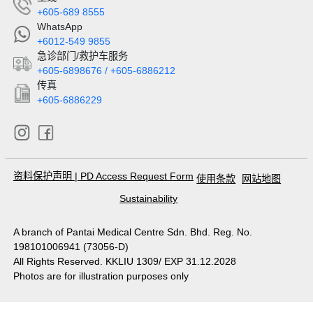
+605-689 8555
WhatsApp
+6012-549 9855
急诊部门/救护车服务
+605-6898676 / +605-6886212
传真
+605-6886229
资料保护声明
|
PD Access Request Form
使用条款
网站地图
Sustainability
A branch of Pantai Medical Centre Sdn. Bhd. Reg. No.
198101006941 (73056-D)
All Rights Reserved. KKLIU 1309/ EXP 31.12.2028
Photos are for illustration purposes only