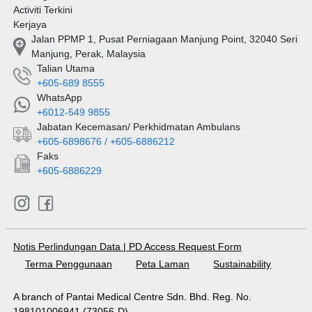
Activiti Terkini
Kerjaya
Jalan PPMP 1, Pusat Perniagaan Manjung Point, 32040 Seri
Manjung, Perak, Malaysia
Talian Utama
+605-689 8555
WhatsApp
+6012-549 9855
Jabatan Kecemasan/ Perkhidmatan Ambulans
+605-6898676 / +605-6886212
Faks
+605-6886229
Notis Perlindungan Data
|
PD Access Request Form
Terma Penggunaan
Peta Laman
Sustainability
A branch of Pantai Medical Centre Sdn. Bhd. Reg. No.
198101006941 (73056-D)