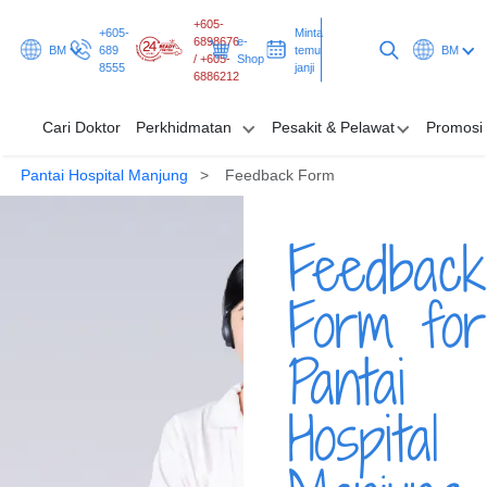
+605-
+605-
Minta
6898676
e-
BM
689
temu
BM
/ +605-
Shop
8555
janji
6886212
Cari Doktor
Perkhidmatan
Pesakit & Pelawat
Promosi
Pantai Hospital Manjung
Feedback Form
Cari Doktor
Feedback
Perkhidmatan
Pesakit & Pelawat
Form for
Promosi & Rancangan
Pantai
Hab & Kesihatan
Hospital
Minta temu janji