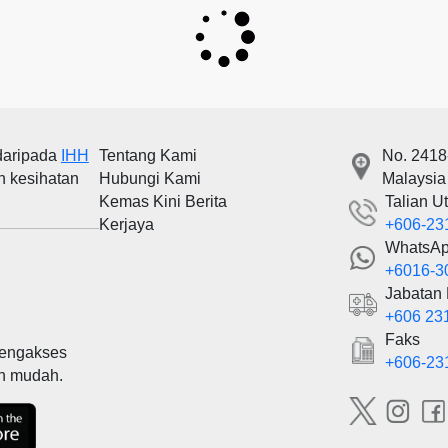
daripada
IHH
Tentang Kami
No. 2418
n kesihatan
Hubungi Kami
Malaysia
Kemas Kini Berita
Talian U
Kerjaya
+606-23
WhatsA
+6016-3
Jabatan
+606 23
Faks
mengakses
+606-23
an mudah.