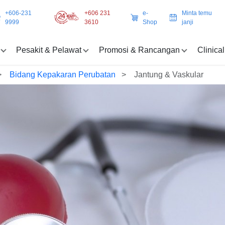
+606-231
+606 231
e-
Minta temu
9999
3610
Shop
janji
Pesakit & Pelawat
Promosi & Rancangan
Clinica
Bidang Kepakaran Perubatan
Jantung & Vaskular