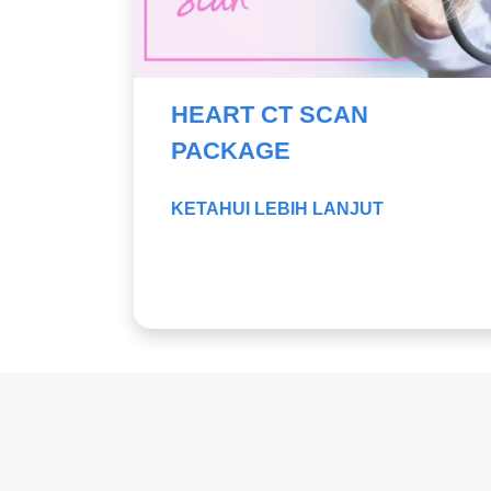
Oklusi apendaj atrium kiri untuk fi
Implantasi Injap Aorta Melalui Ka
Prosedur mitraklip untuk regurgita
HEART CT SCAN
PACKAGE
KETAHUI LEBIH LANJUT