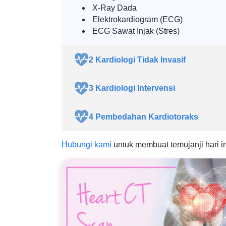
X-Ray Dada
Elektrokardiogram (ECG)
ECG Sawat Injak (Stres)
2
Kardiologi Tidak Invasif
3
Kardiologi Intervensi
4
Pembedahan Kardiotoraks
Hubungi kami
untuk membuat temujanji hari in