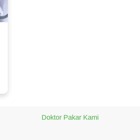
brilasi atrium
teter (TAVI)
si injap mitral
Doktor Pakar Kami