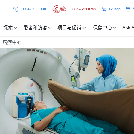
+604-643 3888
+604–643 8799
e-Shop
探索
患者和访客
项目与促销
保健中心
Ask A
癌症中心