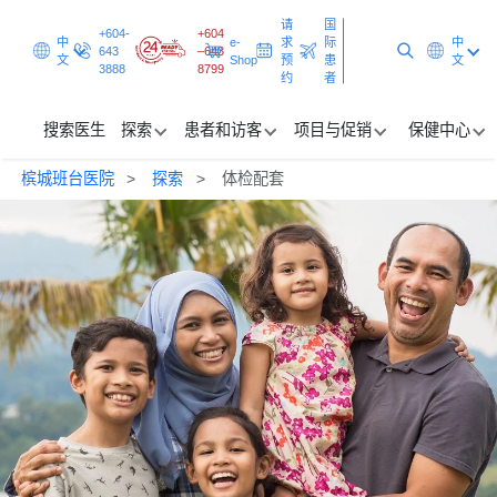
请
国
+604-
+604
中
e-
求
际
中
643
–643
文
Shop
预
患
文
3888
8799
约
者
搜索医生
探索
患者和访客
项目与促销
保健中心
槟城班台医院
探索
体检配套
搜索医生
探索
患者和访客
项目与促销
保健中心
请求预约
国际患者