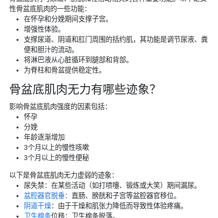
性骨盆底肌肉的一些功能：
在怀孕和分娩期间支撑子宫。
增强性体验。
支撑尿道、阴道和肛门周围的括约肌，其功能是调节尿液、粪
便和胆汁的流动。
将淋巴液从心脏循环到腿部和背部。
为脊柱和骨盆提供稳定性。
骨盆底肌肉无力有哪些迹象？
影响骨盆底肌肉强度的因素包括：
怀孕
分娩
年龄逐渐增加
3个月以上的慢性咳嗽
3个月以上的慢性便秘
以下是骨盆底肌肉无力虚弱的迹象：
尿失禁：在某些活动（如打喷嚏、锻炼或大笑）期间漏尿。
盆腔器官脱垂：
直肠、膀胱和子宫等盆腔器官移位。
阴道干燥
：由于干燥和肌张力降低而导致性体验疼痛。
卫生棉条
位移：卫生棉条脱落。