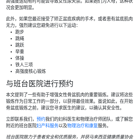
高强度运动有时可能会导致女性尿失禁。如果她们为人母，这种状
况会更加明显。
此外，如果您最近接受了矫正盆底疾病的手术，或者患有盆底肌肉
无力，强烈建议您避免进行以下运动：
跑步
跳绳
跳跃
举重
体操
铁人三项
高强度核心锻炼
与班台医院进行预约
本文提到了一些有助于增强女性骨盆肌肉的重要锻炼。建议将这些
锻炼作为日常工作的一部分，以获得最佳效果。虽说如此，在开始
骨盆底锻炼之前，建议您寻求医生的建议，以确认其安全性。
立即联系我们，
预约
我们的妇科医生和物理治疗师团队，或了解您
附近的班台医院
妇产科服务
以及
物理治疗和康复
服务。
班台医院致力于患者安全和优质服务，并获马来西亚健康质量协会