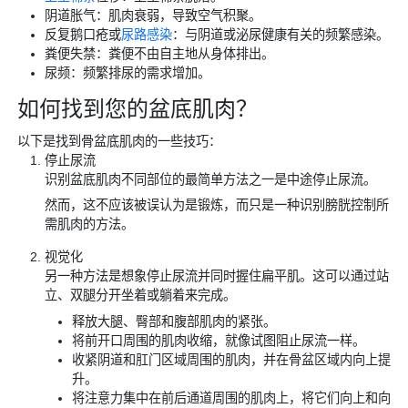
阴道胀气：肌肉衰弱，导致空气积聚。
反复鹅口疮或
尿路感染
：与阴道或泌尿健康有关的频繁感染。
粪便失禁：粪便不由自主地从身体排出。
尿频：频繁排尿的需求增加。
如何找到您的盆底肌肉？
以下是找到骨盆底肌肉的一些技巧：
停止尿流
识别盆底肌肉不同部位的最简单方法之一是中途停止尿流。
然而，这不应该被误认为是锻炼，而只是一种识别膀胱控制所
需肌肉的方法。
视觉化
另一种方法是想象停止尿流并同时握住扁平肌。这可以通过站
立、双腿分开坐着或躺着来完成。
释放大腿、臀部和腹部肌肉的紧张。
将前开口周围的肌肉收缩，就像试图阻止尿流一样。
收紧阴道和肛门区域周围的肌肉，并在骨盆区域内向上提
升。
将注意力集中在前后通道周围的肌肉上，将它们向上和向