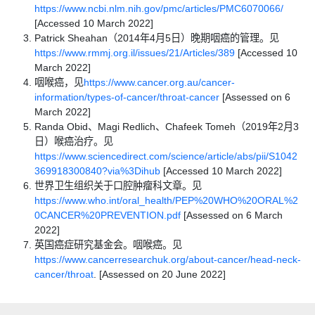
https://www.ncbi.nlm.nih.gov/pmc/articles/PMC6070066/
[Accessed 10 March 2022]
Patrick Sheahan（2014年4月5日）晚期咽癌的管理。见
https://www.rmmj.org.il/issues/21/Articles/389
[Accessed 10
March 2022]
咽喉癌，见
https://www.cancer.org.au/cancer-
information/types-of-cancer/throat-cancer
[Assessed on 6
March 2022]
Randa Obid、Magi Redlich、Chafeek Tomeh（2019年2月3
日）喉癌治疗。见
https://www.sciencedirect.com/science/article/abs/pii/S1042
369918300840?via%3Dihub
[Accessed 10 March 2022]
世界卫生组织关于口腔肿瘤科文章。见
https://www.who.int/oral_health/PEP%20WHO%20ORAL%2
0CANCER%20PREVENTION.pdf
[Assessed on 6 March
2022]
英国癌症研究基金会。咽喉癌。见
https://www.cancerresearchuk.org/about-cancer/head-neck-
cancer/throat
. [Assessed on 20 June 2022]