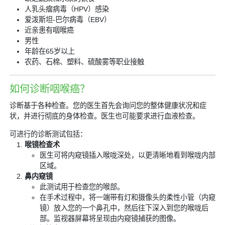
人乳头瘤病毒（HPV）感染
爱泼斯坦-巴尔病毒（EBV）
近亲患有咽喉癌
男性
年龄在65岁以上
农药、石棉、塑料、硫酸雾等职业接触
如何诊断咽喉癌？
诊断基于各种检查。您的医生首先会询问您的整体健康状况和症
状，并进行彻底的身体检查。医生也可能要求进行血液检查。
可进行的诊断测试包括：
喉镜检查术
医生可将内窥镜插入喉咙深处，以更清晰地看到喉咙内部
区域。
鼻内窥镜
此测试用于检查您的喉部。
在手术过程中，将一端带有灯和摄像头的柔性小管（内窥
镜）放入您的一个鼻孔中，然后往下深入到您的喉咙后
部。监视器屏幕将呈现由内窥镜捕获的图像。