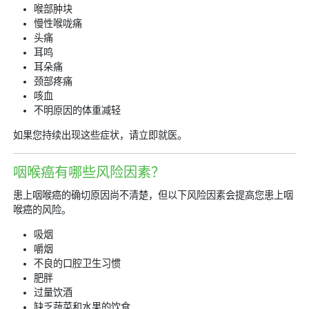
喉部肿块
慢性喉咙痛
头痛
耳鸣
耳朵痛
颈部疼痛
咳血
不明原因的体重减轻
如果您持续出现这些症状，请立即就医。
咽喉癌有哪些风险因素？
患上咽喉癌的确切原因尚不清楚，但以下风险因素会提高您患上咽
喉癌的风险。
吸烟
嚼烟
不良的口腔卫生习惯
肥胖
过量饮酒
缺乏蔬菜和水果的饮食