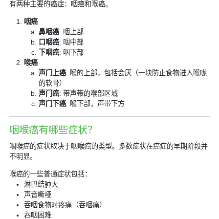
有两种主要的癌症：咽癌和喉癌。
咽癌
鼻咽癌
: 咽上部
口咽癌
: 咽中部
下咽癌
: 咽下部
喉癌
声门上癌
: 喉的上部，包括会厌（一块防止食物进入喉咙
的软骨）
声门癌
: 带声带的喉部区域
声门下癌
: 喉下部，声带下方
咽喉癌有哪些症状？
咽喉癌的症状取决于咽喉癌的类型。多数症状在癌症的早期阶段并
不明显。
喉癌的一些普通症状包括：
淋巴结肿大
声音嘶哑
吞咽食物时疼痛（吞咽痛）
吞咽困难