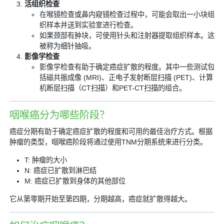
活组织检查
在喉镜检查或鼻内窥镜检查过程中，可能会取出一小块组
织样本并送到实验室进行检查。
如果颈部有肿块，可使用针头和注射器提取组织样本。这
被称为细针抽吸。
影像学检查
影像学检查有助于确定癌症扩散的程度。其中一些测试包
括磁共振成像 (MRI)、正电子发射断层扫描 (PET)、计算
机断层扫描（CT扫描）和PET-CT扫描的组合。
咽喉癌分为哪些阶段？
癌症分期有助于确定癌症扩散的程度和可用的最佳治疗方式。根据
肿瘤的类型，咽喉癌阶段将通过使用TNM分期系统来进行分类。
T: 肿瘤的大小
N: 癌症已扩散到淋巴结
M: 癌症已扩散到身体的其他部位
它从第零期开始至第四期，分期越高，癌症就扩散得越大。