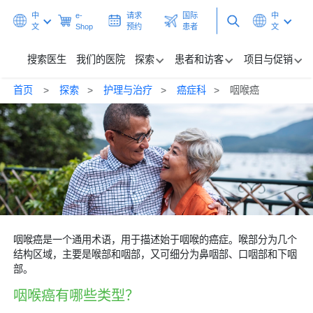
中
e-
请求
国际
中
文
Shop
预约
患者
文
搜索医生
我们的医院
探索
患者和访客
项目与促销
首页
探索
护理与治疗
癌症科
咽喉癌
搜索医生
我们的医院
探索
患者和访客
项目与促销
咽喉癌是一个通用术语，用于描述始于咽喉的癌症。喉部分为几个
结构区域，主要是喉部和咽部，又可细分为鼻咽部、口咽部和下咽
保健中心
部。
咽喉癌有哪些类型？
请求预约
国际患者