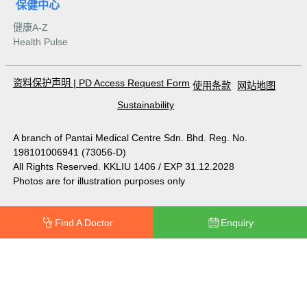
保健中心
健康A-Z
Health Pulse
资料保护声明
|
PD Access Request Form
使用条款
网站地图
Sustainability
A branch of Pantai Medical Centre Sdn. Bhd. Reg. No.
198101006941 (73056-D)
All Rights Reserved. KKLIU 1406 / EXP 31.12.2028
Photos are for illustration purposes only
Find A Doctor
Enquiry