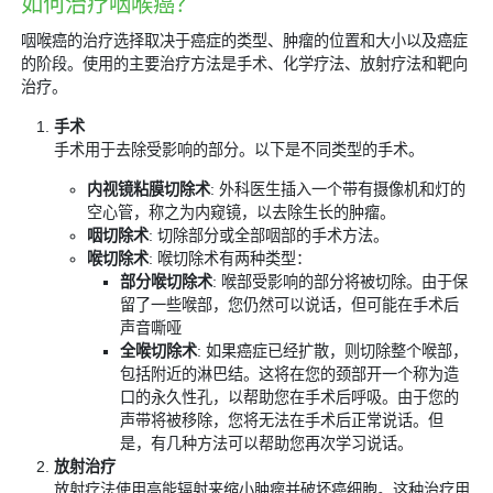
如何治疗咽喉癌？
咽喉癌的治疗选择取决于癌症的类型、肿瘤的位置和大小以及癌症
的阶段。使用的主要治疗方法是手术、化学疗法、放射疗法和靶向
治疗。
手术
手术用于去除受影响的部分。以下是不同类型的手术。
内视镜粘膜切除术
: 外科医生插入一个带有摄像机和灯的
空心管，称之为内窥镜，以去除生长的肿瘤。
咽切除术
: 切除部分或全部咽部的手术方法。
喉切除术
: 喉切除术有两种类型：
部分喉切除术
: 喉部受影响的部分将被切除。由于保
留了一些喉部，您仍然可以说话，但可能在手术后
声音嘶哑
全喉切除术
: 如果癌症已经扩散，则切除整个喉部，
包括附近的淋巴结。这将在您的颈部开一个称为造
口的永久性孔，以帮助您在手术后呼吸。由于您的
声带将被移除，您将无法在手术后正常说话。但
是，有几种方法可以帮助您再次学习说话。
放射治疗
放射疗法使用高能辐射来缩小肿瘤并破坏癌细胞。这种治疗用