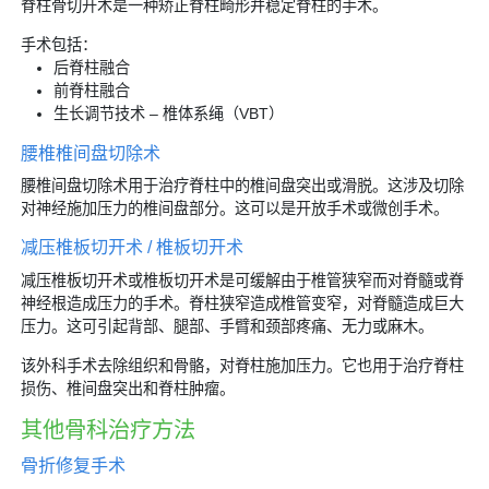
脊柱骨切开术是一种矫正脊柱畸形并稳定脊柱的手术。
手术包括：
后脊柱融合
前脊柱融合
生长调节技术 – 椎体系绳（VBT）
腰椎椎间盘切除术
腰椎间盘切除术用于治疗脊柱中的椎间盘突出或滑脱。这涉及切除
对神经施加压力的椎间盘部分。这可以是开放手术或微创手术。
减压椎板切开术 / 椎板切开术
减压椎板切开术或椎板切开术是可缓解由于椎管狭窄而对脊髓或脊
神经根造成压力的手术。脊柱狭窄造成椎管变窄，对脊髓造成巨大
压力。这可引起背部、腿部、手臂和颈部疼痛、无力或麻木。
该外科手术去除组织和骨骼，对脊柱施加压力。它也用于治疗脊柱
损伤、椎间盘突出和脊柱肿瘤。
其他骨科治疗方法
骨折修复手术