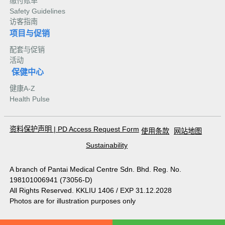
缴付账单
Safety Guidelines
访客指南
项目与促销
配套与促销
活动
保健中心
健康A-Z
Health Pulse
资料保护声明
|
PD Access Request Form
使用条款
网站地图
Sustainability
A branch of Pantai Medical Centre Sdn. Bhd. Reg. No.
198101006941 (73056-D)
All Rights Reserved. KKLIU 1406 / EXP 31.12.2028
Photos are for illustration purposes only