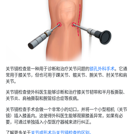
关节镜检查是一种用于诊断和治疗关节问题的
锁孔外科手术
。它通
常用于膝关节，但也可用于踝关节、髋关节、腕关节、肘关节和肩
关节。
关节镜检查使外科医生能够诊断和治疗膝关节韧带和半月板撕裂、
骨关节炎
关节炎、肩袖撕裂和腕管综合症等疾病。
关节镜检查手术会做一个非常小的切口，并将一个小型相机（关节
类风湿性关节炎
镜）插入膝盖内。这使得外科医生能够观察膝盖异常，如果有必
要，可通过单独插入小型医疗器械来进行纠正。
了解更多关于
关节成形术与关节镜检查的区别。