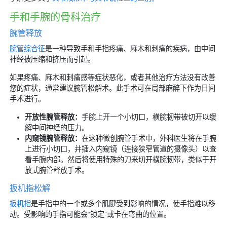
手和手腕的骨科治疗
腕管释放
腕管综合征
是一种导致手和手指疼痛、麻木和刺痛的疾病，由中间
神经被压缩和挤压而引起。
如果疼痛、麻木和刺痛感等症状恶化，或者其他治疗方法没有改善
您的症状，通常建议腕管松解术。此手术可在局部麻醉下作为日间
手术进行。
开放性腕管释放：
手腕上开一个小切口，横腕韧带被切开以缓
解中间神经的压力。
内窥镜腕管释放：
在这种微创腕管手术中，外科医生将在手腕
上进行小切口，并插入内窥镜（连接狭窄管道的摄像头）以查
看手腕内部。然后将使用特殊的刀来切开横腕韧带，类似于开
放式腕管释放手术。
扳机指松解
扳机指
是手指中的一个或多个肌腱受到影响的情况，使手指难以移
动。受影响的手指可能会“锁定”或卡在弯曲的位置。