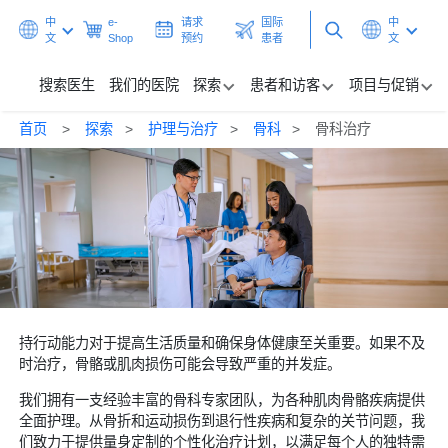
中
e-
请求
国际
中
文
Shop
预约
患者
文
搜索医生
我们的医院
探索
患者和访客
项目与促销
首页
探索
护理与治疗
骨科
骨科治疗
搜索医生
我们的医院
探索
患者和访客
项目与促销
持行动能力对于提高生活质量和确保身体健康至关重要。如果不及
时治疗，骨骼或肌肉损伤可能会导致严重的并发症。
保健中心
我们拥有一支经验丰富的骨科专家团队，为各种肌肉骨骼疾病提供
全面护理。从骨折和运动损伤到退行性疾病和复杂的关节问题，我
请求预约
国际患者
们致力于提供量身定制的个性化治疗计划，以满足每个人的独特需