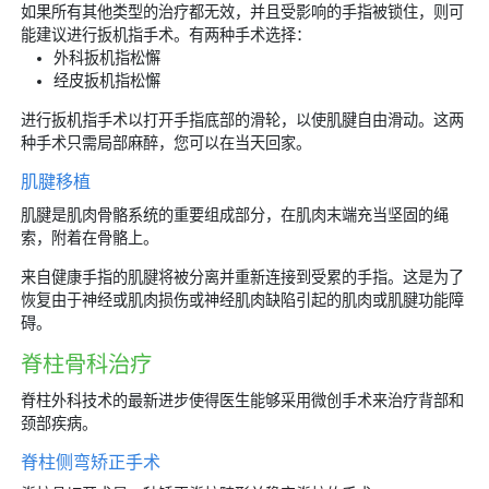
如果所有其他类型的治疗都无效，并且受影响的手指被锁住，则可
能建议进行扳机指手术。有两种手术选择：
外科扳机指松懈
经皮扳机指松懈
进行扳机指手术以打开手指底部的滑轮，以使肌腱自由滑动。这两
种手术只需局部麻醉，您可以在当天回家。
肌腱移植
肌腱是肌肉骨骼系统的重要组成部分，在肌肉末端充当坚固的绳
索，附着在骨骼上。
来自健康手指的肌腱将被分离并重新连接到受累的手指。这是为了
恢复由于神经或肌肉损伤或神经肌肉缺陷引起的肌肉或肌腱功能障
碍。
脊柱骨科治疗
脊柱外科技术的最新进步使得医生能够采用微创手术来治疗背部和
颈部疾病。
脊柱侧弯矫正手术