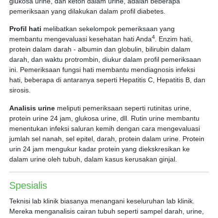
glukosa urine, dan keton dalam urine, adalah beberapa
pemeriksaan yang dilakukan dalam profil diabetes.
Profil hati
melibatkan sekelompok pemeriksaan yang
4
membantu mengevaluasi kesehatan hati Anda
. Enzim hati,
protein dalam darah - albumin dan globulin, bilirubin dalam
darah, dan waktu protrombin, diukur dalam profil pemeriksaan
ini. Pemeriksaan fungsi hati membantu mendiagnosis infeksi
hati, beberapa di antaranya seperti Hepatitis C, Hepatitis B, dan
sirosis.
Analisis urine
meliputi pemeriksaan seperti rutinitas urine,
protein urine 24 jam, glukosa urine, dll. Rutin urine membantu
menentukan infeksi saluran kemih dengan cara mengevaluasi
jumlah sel nanah, sel epitel, darah, protein dalam urine. Protein
urin 24 jam mengukur kadar protein yang diekskresikan ke
dalam urine oleh tubuh, dalam kasus kerusakan ginjal.
Spesialis
Teknisi lab klinik biasanya menangani keseluruhan lab klinik.
Mereka menganalisis cairan tubuh seperti sampel darah, urine,