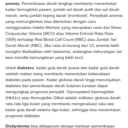
anemia
. Pemeriksaan darah lengkap membantu menentukan
kadar hemoglobin pasien, jumlah sel darah putih dan sel darah
merah, serta jumlah keping darah (trombosit). Penyebab anemia
yang memungkinkan bisa ditentukan dengan cara
menggunakan indeks Mentzer yang merupakan rasio dari Mean
Corpuscular Volume (MCV) atau Volume Eritrosit Rata-Rata
(VER) terhadap Red Blood Cell Count (RBC) atau Jumlah Sel
Darah Merah (RBC). Jika rasio ini kurang dari 13, anemia lebih
mungkin disebabkan oleh talasemia, sedangkan kekurangan zat
besi memiliki kemungkinan yang lebih kecil.
Untuk
diabetes
, kadar gula darah puasa dan kadar gula darah
setelah makan siang membantu menentukan keberadaan
diabetes pada pasien. Kadar glukosa darah tinggi menunjukkan
diabetes dan pemeriksaan darah bulanan konstan dapat
mengungkap prognosis penyakit. Glycosylated haemoglobin
(HbA1c) atau Hemoglobin Glikat adalah indikator glukosa darah
rata-rata tiga bulan yang membantu mengevaluasi rata-rata
kadar gula darah selama tiga bulan, sehingga bisa menentukan
prognosis diabetes.
Dislipidemia
bisa didiagnosis dengan bantuan pemeriksaan