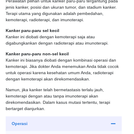
Perawatan pilihan untuk kanker paru-paru tergantung pada
jenis kanker, posisi dan ukuran tumor, dan stadium kanker.
Terapi utama yang digunakan adalah pembedahan,
kemoterapi, radioterapi, dan imunoterapi.
Kanker paru-paru sel kecil
Kanker ini diobati dengan kemoterapi saja atau
digabungkankan dengan radioterapi atau imunoterapi.
Kanker paru-paru non-sel kecil
Kanker ini biasanya diobati dengan kombinasi operasi dan
kemoterapi. Jika dokter Anda menemukan Anda tidak cocok
Bronkoskopi
untuk operasi karena kesehatan umum Anda, radioterapi
Untuk melihat bagian dalam saluran udara
dengan kemoterapi akan direkomendasikan.
Anda menggunakan kamera pada tabung
Namun, jika kanker telah bermetastasis terlalu jauh,
tipis untuk mengekstrak sampel kecil sel.
kemoterapi dengan atau tanpa imunoterapi akan
Mediastinoskopi
direkomendasikan. Dalam kasus mutasi tertentu, terapi
Untuk memeriksa area di tengah dada Anda
bertarget dianjurkan.
di antara paru-paru Anda.
Ini adalah sebuah tes invasif yang
membutuhkan anestesi umum.
Operasi
Tes ini juga mengumpulkan sampel dari