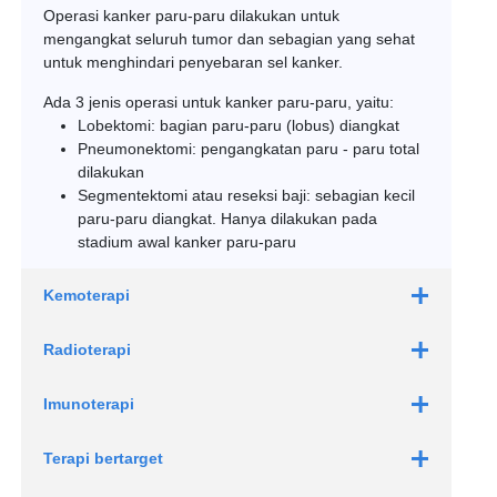
kelenjar getah bening Anda.
Operasi kanker paru-paru dilakukan untuk
mengangkat seluruh tumor dan sebagian yang sehat
Torakoskopi
untuk menghindari penyebaran sel kanker.
Untuk memeriksa dan mengumpulkan
jaringan dan cairan dari sebuah area
Ada 3 jenis operasi untuk kanker paru-paru, yaitu:
tertentu di dada Anda.
Lobektomi: bagian paru-paru (lobus) diangkat
Prosedur ini juga invasif dan membutuhkan
Pneumonektomi: pengangkatan paru - paru total
anestesi umum.
dilakukan
Segmentektomi atau reseksi baji: sebagian kecil
Biopsi jarum perkutan
paru-paru diangkat. Hanya dilakukan pada
Anestesi lokal digunakan agar kulit mati rasa.
stadium awal kanker paru-paru
Dokter Anda kemudian akan menggunakan
pemindai CT untuk memandu jarum melalui
kulit Anda dan masuk ke paru-paru Anda,
Kemoterapi
khususnya ke lokasi yang dicurigai sebagai
tumor.
Radioterapi
Jarum mengekstrak sampel kecil jaringan
dari tumor yang mencurigakan untuk
Imunoterapi
pengujian laboratorium.
Terapi bertarget