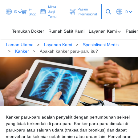
Minta
e-
Pasien
ID
Janji
ID
Shop
Internasional
Temu
Temukan Dokter
Rumah Sakit Kami
Layanan Kami
Pasie
Laman Utama
Layanan Kami
Spesialisasi Medis
Temukan Dokter
Kanker
Apakah kanker paru-paru itu?
Rumah Sakit Kami
Layanan Kami
Pasien & Pengunjung
Promosi & Program
Kanker paru-paru adalah penyakit dengan pertumbuhan sel-sel
Pusat Kesehatan
yang tidak terkendali di paru-paru. Kanker paru-paru dimulai di
paru-paru atau saluran udara (trakea dan bronkus) dan dapat
Minta Janji Temu
Pasien Internasional
menyebar ke kelenjar getah bening atau organ lain. Penyebaran