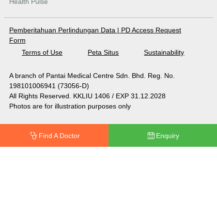
Health Pulse
Pemberitahuan Perlindungan Data
|
PD Access Request
Form
Terms of Use
Peta Situs
Sustainability
A branch of Pantai Medical Centre Sdn. Bhd. Reg. No.
198101006941 (73056-D)
All Rights Reserved. KKLIU 1406 / EXP 31.12.2028
Photos are for illustration purposes only
Find A Doctor
Enquiry