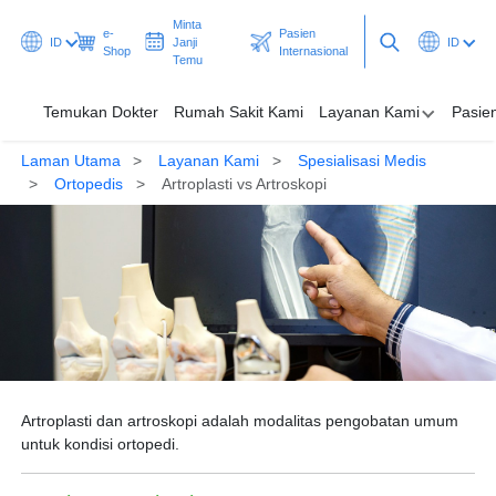
Minta
e-
Pasien
ID
Janji
ID
Shop
Internasional
Temu
Temukan Dokter
Rumah Sakit Kami
Layanan Kami
Pasie
Laman Utama
Layanan Kami
Spesialisasi Medis
Temukan Dokter
Ortopedis
Artroplasti vs Artroskopi
Rumah Sakit Kami
Layanan Kami
Pasien & Pengunjung
Promosi & Program
Artroplasti dan artroskopi adalah modalitas pengobatan umum
Pusat Kesehatan
untuk kondisi ortopedi.
Minta Janji Temu
Pasien Internasional