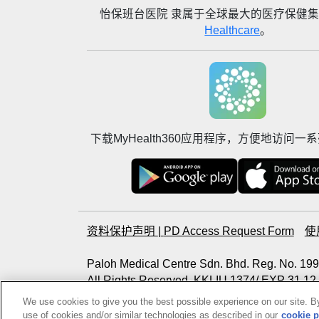
怡保班台医院
隶属于全球最大的医疗保健
Healthcare
。
下载MyHealth360应用程序，方便地访问
资料保护声明
|
PD Access Request Form
使
Paloh Medical Centre Sdn. Bhd. Reg. No. 1
All Rights Reserved. KKLIU 1374/ EXP 31.12
Photos are for illustration purposes only
We use cookies to give you the best possible experience on our site. By
use of cookies and/or similar technologies as described in our
cookie p