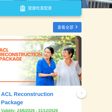
健康检查配套
查看全部
CT Co
(CTCA
Validity: 
CT Coron
(CTCA)P
Pantai Ho
ACL Reconstruction
Package
Validity: 24/6/2026 - 31/12/2026