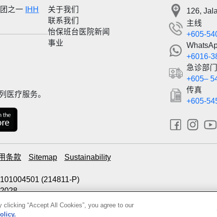
集团之一
IHH
关于我们
126, Jal
联系我们
主线
怡保班台医院新闻
+605-54
事业
WhatsA
+6016-3
急诊部门
+605– 5
传真
一系列医疗服务。
+605-54
用条款
Sitemap
Sustainability
99101004501 (214811-P)
.2028
 clicking “Accept All Cookies”, you agree to our
olicy.