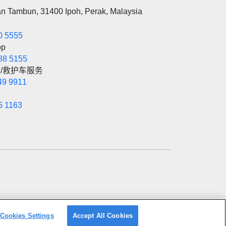
an Tambun, 31400 Ipoh, Perak, Malaysia
0 5555
pp
88 5155
/救护车服务
49 9911
5 1163
Cookies Settings
Accept All Cookies