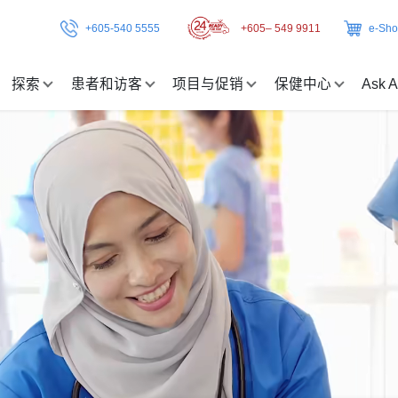
+605-540 5555
+605– 549 9911
e-Sh
探索
患者和访客
项目与促销
保健中心
Ask A