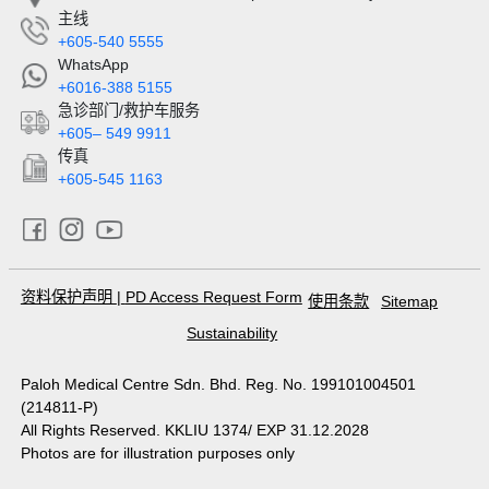
主线
+605-540 5555
WhatsApp
+6016-388 5155
急诊部门/救护车服务
+605– 549 9911
传真
+605-545 1163
资料保护声明
|
PD Access Request Form
使用条款
Sitemap
Sustainability
Paloh Medical Centre Sdn. Bhd. Reg. No. 199101004501
(214811-P)
All Rights Reserved. KKLIU 1374/ EXP 31.12.2028
Photos are for illustration purposes only