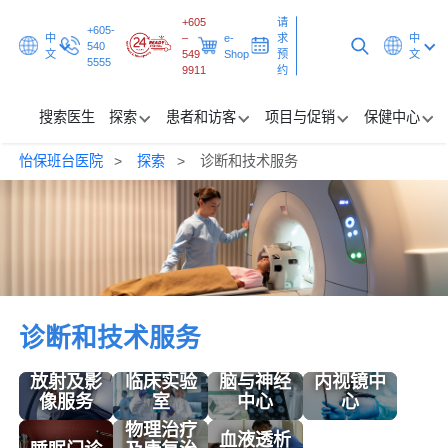
+605
请
+605-
中
–
e-
求
中
540
文
549
Shop
预
文
5555
9911
约
搜索医生
探索
患者和访客
项目与促销
保健中心
怡保班台医院
探索
诊断和技术服务
搜索医生
探索
患者和访客
诊断和技术服务
项目与促销
诊断和技术服务
保健中心
放射及影
临床实验
脑与神经
内视镜中
像服务
室
中心
心
请求预约
物理治疗
血液透析