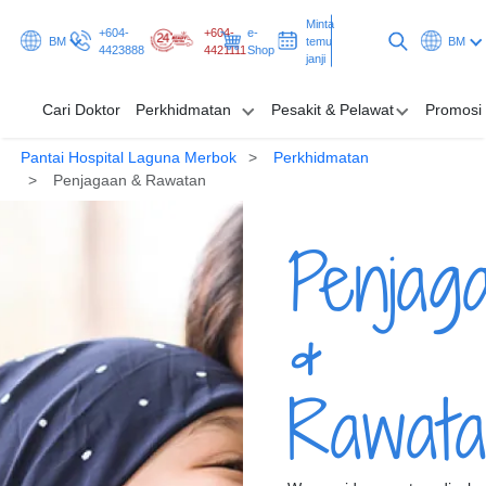
Minta
+604-
+604-
e-
BM
temu
BM
4423888
4421111
Shop
janji
Cari Doktor
Perkhidmatan
Pesakit & Pelawat
Promosi
Pantai Hospital Laguna Merbok
Perkhidmatan
Cari Doktor
Penjagaan & Rawatan
Perkhidmatan
Penjag
Pesakit & Pelawat
&
Promosi & Rancangan
Hab & Kesihatan
Rawat
Minta temu janji