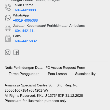
Talian Utama
+604-4423888
WhatsApp
+6019-4095388
Jabatan Kecemasan/ Perkhidmatan Ambulans
+604-4421111
Faks
+604-442 5832
Notis Perlindungan Data
|
PD Access Request Form
Terma Penggunaan
Peta Laman
Sustainability
Amanjaya Specialist Centre Sdn. Bhd. Reg. No.
200501007154 (684201-W)
All Rights Reserved. KKLIU 1373/ EXP 31.12.2028
Photos are for illustration purposes only