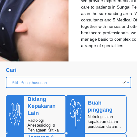
We provide expert medical a
care to patients in Sungai Pe
as in the surrounding area. 
consultants and 5 Medical Off
together with nurses and oth
healthcare professionals, we
manage basic to complex con
a range of specialities.
Cari
Bidang
Buah
Kepakaran
pinggang
Lain
Nefrologi ialah
Radiologi
kepakaran dalam
Anestesiologi &
perubatan dalaman
Penjagaan Kritikal
yang memberi
tumpuan kepada