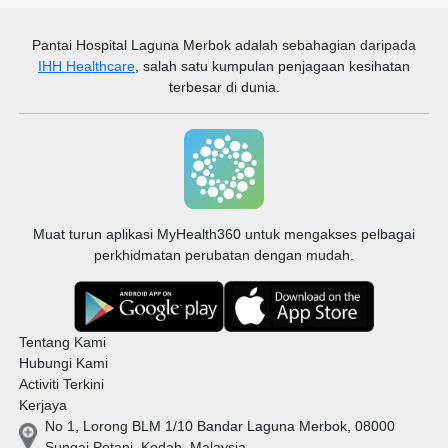
terhalang.
dewasa di seluruh
muskuloskeletal
spektrum dari
dan kecederaan
Pantai Hospital Laguna Merbok
adalah sebahagian daripada
kesihatan sehingga
yang berkaitan
penyakit yang
dengannya.
IHH Healthcare
, salah satu kumpulan penjagaan kesihatan
kompleks.
terbesar di dunia.
Muat turun aplikasi MyHealth360 untuk mengakses pelbagai
perkhidmatan perubatan dengan mudah.
Tentang Kami
Hubungi Kami
Activiti Terkini
Kerjaya
No 1, Lorong BLM 1/10 Bandar Laguna Merbok, 08000
Sungai Petani, Kedah, Malaysia