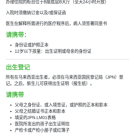
办理住院的柜台位于B座底层B大厅（全天24小时开放）
入院时须缴纳订金以及/或保证函
医生在解释所需进行的医疗程序后，病人须签署同意书
请携带：
身份证或护照正本
12岁以下孩童：出生证明或母亲的身份证
出生登记
所有在马来西亚出生者，必须在马来西亚国民登记局（JPN）登
记。之后，新生儿可获得出生证明（报生纸）。
请携带
父母之身份证、或入境签证，或护照的正本和影本
父母之结婚证书正本和影本
填妥的JPN.LM01表格
医院所发出的孩子出生证明信
产检卡或产检小册子或红簿子