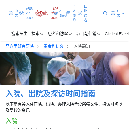
请
国
+606-
+606
中
e-
求
际
中
231
231
文
Shop
预
患
文
9999
3610
约
者
搜索医生
探索
患者和访客
项目与促销
Clinical Exce
马六甲班台医院
患者和访客
入院需知
搜索医生
探索
患者和访客
项目与促销
入院、出院及探访时间指南
Clinical Excellence
以下是有关入住医院、出院、办理入院手续所需文件、探访时间以
及复诊的资讯。
请求预约
国际患者
入院