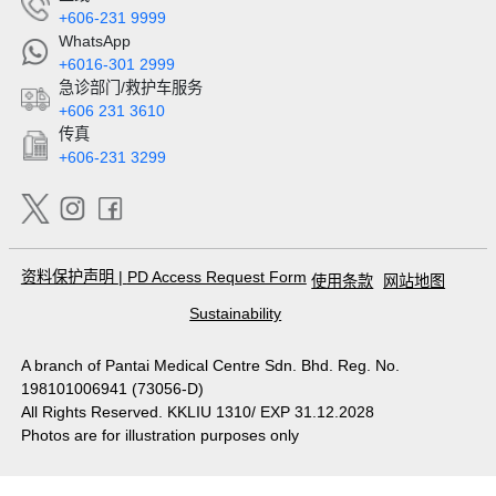
+606-231 9999
WhatsApp
+6016-301 2999
急诊部门/救护车服务
+606 231 3610
传真
+606-231 3299
资料保护声明
|
PD Access Request Form
使用条款
网站地图
Sustainability
A branch of Pantai Medical Centre Sdn. Bhd. Reg. No.
198101006941 (73056-D)
All Rights Reserved. KKLIU 1310/ EXP 31.12.2028
Photos are for illustration purposes only