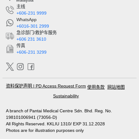
Malaysia
主线
+606-231 9999
WhatsApp
+6016-301 2999
急诊部门/救护车服务
+606 231 3610
传真
+606-231 3299
资料保护声明
|
PD Access Request Form
使用条款
网站地图
Sustainability
A branch of Pantai Medical Centre Sdn. Bhd. Reg. No.
198101006941 (73056-D)
All Rights Reserved. KKLIU 1310/ EXP 31.12.2028
Photos are for illustration purposes only