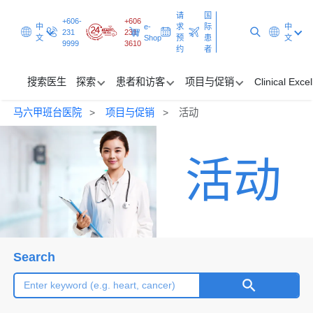
请
国
+606-
+606
中
e-
求
际
中
231
231
文
Shop
预
患
文
9999
3610
约
者
搜索医生
探索
患者和访客
项目与促销
Clinical Exce
马六甲班台医院
项目与促销
活动
搜索医生
活动
探索
患者和访客
项目与促销
Clinical Excellence
Search
请求预约
国际患者