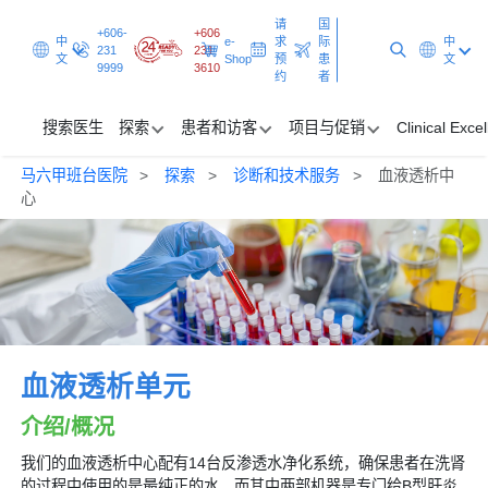
请
国
+606-
+606
中
e-
求
际
中
231
231
文
Shop
预
患
文
9999
3610
约
者
搜索医生
探索
患者和访客
项目与促销
Clinical Exce
马六甲班台医院
探索
诊断和技术服务
血液透析中
搜索医生
心
探索
患者和访客
项目与促销
血液透析单元
Clinical Excellence
介绍/概况
请求预约
国际患者
我们的血液透析中心配有14台反渗透水净化系统，确保患者在洗肾
的过程中使用的是最纯正的水，而其中两部机器是专门给B型肝炎