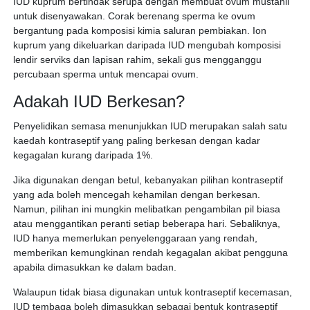
IUD kuprum bertindak serupa dengan membuat ovum mustahil
untuk disenyawakan. Corak berenang sperma ke ovum
bergantung pada komposisi kimia saluran pembiakan. Ion
kuprum yang dikeluarkan daripada IUD mengubah komposisi
lendir serviks dan lapisan rahim, sekali gus mengganggu
percubaan sperma untuk mencapai ovum.
Adakah IUD Berkesan?
Penyelidikan semasa menunjukkan IUD merupakan salah satu
kaedah kontraseptif yang paling berkesan dengan kadar
kegagalan kurang daripada 1%.
Jika digunakan dengan betul, kebanyakan pilihan kontraseptif
yang ada boleh mencegah kehamilan dengan berkesan.
Namun, pilihan ini mungkin melibatkan pengambilan pil biasa
atau menggantikan peranti setiap beberapa hari. Sebaliknya,
IUD hanya memerlukan penyelenggaraan yang rendah,
memberikan kemungkinan rendah kegagalan akibat pengguna
apabila dimasukkan ke dalam badan.
Walaupun tidak biasa digunakan untuk kontraseptif kecemasan,
IUD tembaga boleh dimasukkan sebagai bentuk kontraseptif