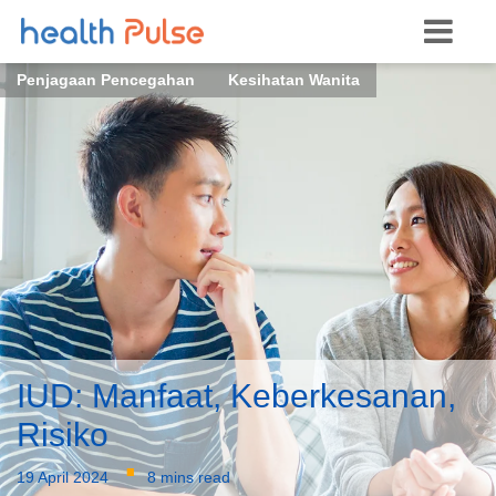
Penjagaan Pencegahan
Kesihatan Wanita
IUD: Manfaat, Keberkesanan,
Risiko
·
19 April 2024
8 mins read