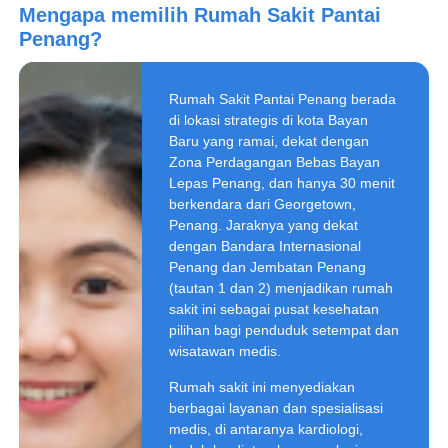
Mengapa memilih
Rumah Sakit Pantai
Penang
?
Rumah Sakit Pantai Penang berada
di lokasi strategis di kota Bayan
Baru yang ramai, dekat dengan
Zona Perdagangan Bebas Bayan
Lepas Penang, dan hanya 30 menit
berkendara dari Georgetown,
Penang. Jaraknya yang dekat
dengan Bandara Internasional
Penang dan Jembatan Penang
(tautan 1 dan 2) menjadikan rumah
sakit ini sebagai pusat kesehatan
pilihan bagi penduduk setempat dan
wisatawan medis.
Rumah sakit ini menyediakan
berbagai layanan dan spesialisasi
medis, di antaranya kardiologi,