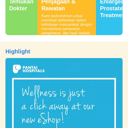
Temukan
Penjagaan &
Enlarged
Dokter
Rawatan
Prostate
Treatment
Kami berkomitmen untuk
membuat perbedaan dalam
kehidupan masyarakat dengan
memberikan perawatan,
pengobatan, dan hasil terbaik
melalui kekuatan tim
profesional kami. Komitmen
kami hadir bersama janji yang
tak tergoyahkan mengenai
Highlight
kualitas dan keamanan.