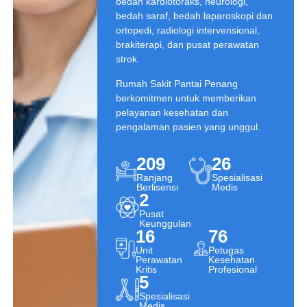
bedah kardiotoraks, neurologi,
bedah saraf, bedah laparoskopi dan
ortopedi, radiologi intervensional,
brakiterapi, dan pusat perawatan
strok.
Rumah Sakit Pantai Penang
berkomitmen untuk memberikan
pelayanan kesehatan dan
pengalaman pasien yang unggul.
209
26
Ranjang
Spesialisasi
Berlisensi
Medis
2
Pusat
Keunggulan
16
76
Unit
Petugas
Perawatan
Kesehatan
Kritis
Profesional
5
Spesialisasi
Medis