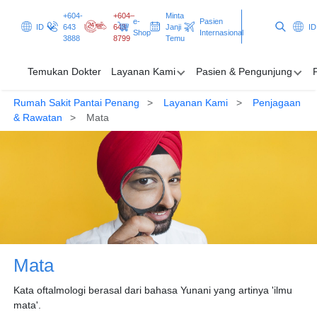
+604-
+604–
Minta
e-
Pasien
ID
643
643
Janji
ID
Shop
Internasional
3888
8799
Temu
Temukan Dokter
Layanan Kami
Pasien & Pengunjung
Rumah Sakit Pantai Penang
Layanan Kami
Penjagaan
Temukan Dokter
& Rawatan
Mata
Layanan Kami
Pasien & Pengunjung
Promosi & Program
Pusat Kesehatan
Mata
Minta Janji Temu
Pasien Internasional
Kata oftalmologi berasal dari bahasa Yunani yang artinya 'ilmu
mata'.