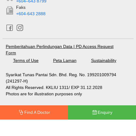
+604–643 8799
Faks
+604-643 2888
Pemberitahuan Perlindungan Data
|
PD Access Request
Form
Terms of Use
Peta Laman
Sustainability
Syarikat Tunas Pantai Sdn. Bhd. Reg. No. 199201009794
(241297-H)
All Rights Reserved. KKLIU 1311/ EXP 31.12.2028
Photos are for illustration purposes only
Find A Doctor
Enquiry