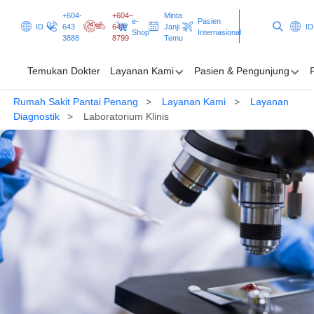
+604-
+604–
Minta
e-
Pasien
ID
643
643
Janji
ID
Shop
Internasional
3888
8799
Temu
Temukan Dokter
Layanan Kami
Pasien & Pengunjung
Rumah Sakit Pantai Penang
Layanan Kami
Layanan
Temukan Dokter
Diagnostik
Laboratorium Klinis
Layanan Kami
Pasien & Pengunjung
Promosi & Program
Pusat Kesehatan
Minta Janji Temu
Pasien Internasional