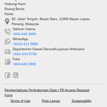
Hubungi Kami
Ruang Berita
Karier
82, Jalan Tengah, Bayan Baru, 11900 Bayan Lepas,
Penang, Malaysia
Saluran Utama
+604-643 3888
WhatsApp
+6016-613 3888
Departemen Gawat Darurat/Layanan Ambulans
+604–643 8799
Faks
+604-643 2888
Pemberitahuan Perlindungan Data
|
PD Access Request
Form
Terms of Use
Peta Laman
Sustainability