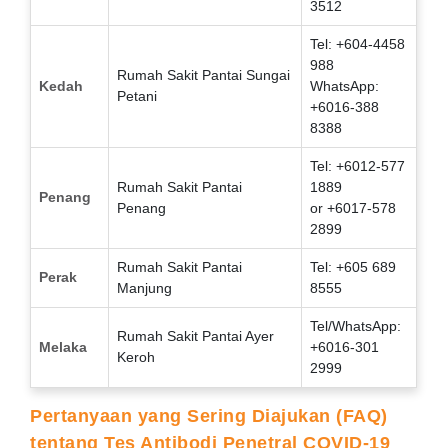
3512
Tel: +604-4458
988
Rumah Sakit Pantai Sungai
Kedah
WhatsApp:
Petani
+6016-388
8388
Tel: +6012-577
Rumah Sakit Pantai
1889
Penang
Penang
or +6017-578
2899
Rumah Sakit Pantai
Tel: +605 689
Perak
Manjung
8555
Tel/WhatsApp:
Rumah Sakit Pantai Ayer
Melaka
+6016-301
Keroh
2999
Pertanyaan yang Sering Diajukan (FAQ)
tentang Tes Antibodi Penetral COVID-19