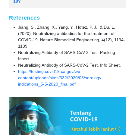
19?
antibodi potensial.
Infeksi yang lalu
References
Untuk mengidentifikasi individu dengan
paparan di masa lalu.
Jiang, S., Zhang, X., Yang, Y., Hotez, P. J., & Du, L.
(2020). Neutralizing antibodies for the treatment of
COVID-19. Nature Biomedical Engineering, 4(12), 1134-
1139.
Neutralizing Antibody of SARS-CoV-2 Test. Packing
Insert.
Neutralizing Antibody of SARS-CoV-2 Test. Info Sheet.
https://testing.covid19.ca.gov/wp-
content/uploads/sites/332/2020/05/serology-
indications_5-5-2020_final.pdf