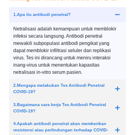
1.Apa itu antibodi penetral?
Netralisasi adalah kemampuan untuk memblokir
infeksi secara langsung. Antibodi penetral
mewakili subpopulasi antibodi pengikat yang
dapat memblokir infiltrasi seluler dan replikasi
virus. Tes ini dirancang untuk meniru interaksi
inang-virus untuk menentukan kapasitas
netralisasi in-vitro serum pasien.
2.Mengapa melakukan Tes Antibodi Penetral
COVID-19?
Pasca vaksinasi
3.Bagaimana cara kerja Tes Antibodi Penetral
Untuk memeriksa apakah tubuh Anda
COVID-19?
merespons vaksinasi dan seberapa banyak
antibodi ini merupakan antibodi penetral. Tes
4.Apakah antibodi penetral akan memberikan
ini membantu menilai kekebalan asosiasi
resistensi atau perlindungan terhadap COVID-