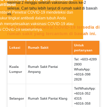
minimal 2 minggu setelah vaksinasi dosis ke-2
antibodi
selesai. Cari tahu lebih lanjut di rumah sakit di bawah
ntibodi Penetral COVID-19 mendeteksi dan
ini.
kur tingkat antibodi dalam tubuh Anda
ah menyelesaikan vaksinasi COVID-19 atau
Tes Antibodi Penetral COVID-19 tersedia di
si COVID-19 sebelumnya.
rumah sakit yang tercantum di bawah ini.
Untuk
Lokasi
Rumah Sakit
pertanyaan
Tel: +603-4289
2800
Kuala
Rumah Sakit Pantai
WhatsApp:
Lumpur
Ampang
+6016-398
2828
Tel/WhatsApp:
+6016-352
Selangor
Rumah Sakit Pantai Klang
4315
+6016-358