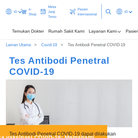
Minta
e-
Pasien
ID
Janji
ID
Shop
Internasional
Temu
Temukan Dokter
Rumah Sakit Kami
Layanan Kami
Pasie
Laman Utama
Covid-19
Tes Antibodi Penetral COVID-19
Temukan Dokter
Tes Antibodi Penetral
Rumah Sakit Kami
COVID-19
Layanan Kami
Pasien & Pengunjung
Promosi & Program
Pusat Kesehatan
Tes Antibodi Penetral COVID-19 dapat dilakukan
Minta Janji Temu
Pasien Internasional
ca vaksinasi COVID-19: Memahami