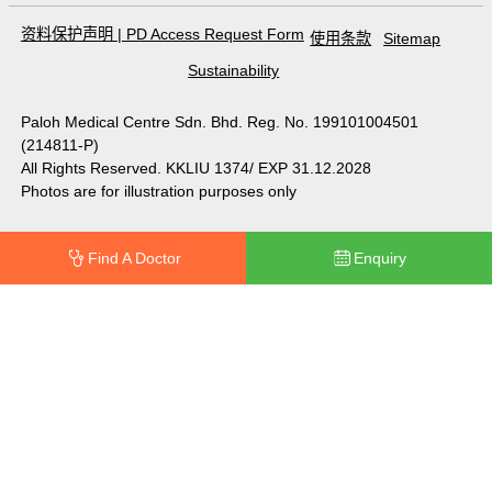
资料保护声明
|
PD Access Request Form
使用条款
Sitemap
Sustainability
Paloh Medical Centre Sdn. Bhd. Reg. No. 199101004501
(214811-P)
All Rights Reserved. KKLIU 1374/ EXP 31.12.2028
Photos are for illustration purposes only
Find A Doctor
Enquiry