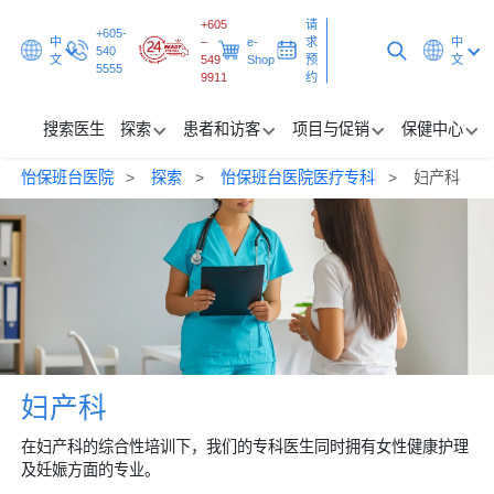
+605
请
+605-
中
–
e-
求
中
540
文
549
Shop
预
文
5555
9911
约
搜索医生
探索
患者和访客
项目与促销
保健中心
怡保班台医院
探索
怡保班台医院医疗专科
妇产科
搜索医生
探索
患者和访客
项目与促销
保健中心
妇产科
在妇产科的综合性培训下，我们的专科医生同时拥有女性健康护理
请求预约
及妊娠方面的专业。