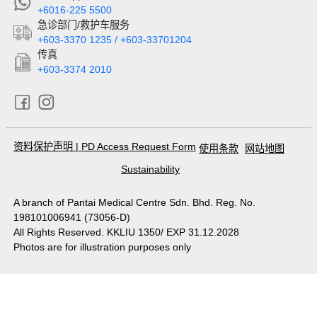
+6016-225 5500
急诊部门/救护车服务
+603-3370 1235 / +603-33701204
传真
+603-3374 2010
资料保护声明
|
PD Access Request Form
使用条款
网站地图
Sustainability
A branch of Pantai Medical Centre Sdn. Bhd. Reg. No.
198101006941 (73056-D)
All Rights Reserved. KKLIU 1350/ EXP 31.12.2028
Photos are for illustration purposes only