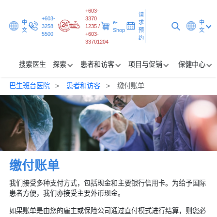
+603-
请
+603-
3370
中
e-
求
中
3258
1235 /
文
Shop
预
文
5500
+603-
约
33701204
搜索医生
探索
患者和访客
项目与促销
保健中心
巴生班台医院
患者和访客
缴付账单
搜索医生
探索
患者和访客
项目与促销
缴付账单
保健中心
我们接受多种支付方式，包括现金和主要银行信用卡。为给予国际
患者方便，我们亦接受主要外币现金。
请求预约
如果账单是由您的雇主或保险公司通过直付模式进行结算，则您必