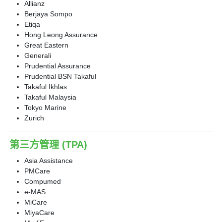
Allianz
Berjaya Sompo
Etiqa
Hong Leong Assurance
Great Eastern
Generali
Prudential Assurance
Prudential BSN Takaful
Takaful Ikhlas
Takaful Malaysia
Tokyo Marine
Zurich
第三方管理 (TPA)
Asia Assistance
PMCare
Compumed
e-MAS
MiCare
MiyaCare