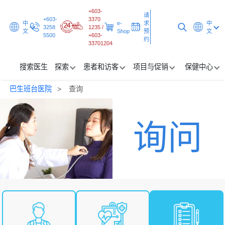
+603-
请
+603-
3370
中
e-
求
中
3258
1235 /
文
Shop
预
文
5500
+603-
约
33701204
搜索医生
探索
患者和访客
项目与促销
保健中心
巴生班台医院
查询
搜索医生
询问
探索
患者和访客
项目与促销
保健中心
请求预约