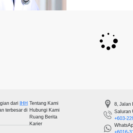
gian dari
IHH
Tentang Kami
8, Jalan
an terbesar di
Hubungi Kami
Saluran
Ruang Berita
+603-22
Karier
WhatsA
+6016-3