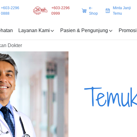
+603-2296
+603-2296
e-
Minta Janji
0888
0999
Shop
Temu
ehatan
Layanan Kami
Pasien & Pengunjung
Promosi
an Dokter
Temuk