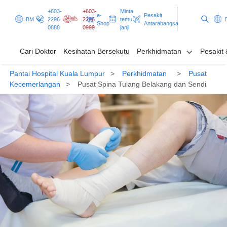
+603-
+603-
Minta
e-
Pesakit
BM
2296
2296
temu
Shop
Antarabangsa
0888
0999
janji
Cari Doktor
Kesihatan Bersekutu
Perkhidmatan
Pesakit
Pantai Hospital Kuala Lumpur
Perkhidmatan
Pusat
Cari Doktor
Kecemerlangan
Pusat Spina Tulang Belakang dan Sendi
Kesihatan Bersekutu
Perkhidmatan
Pesakit & Pelawat
Promosi & Rancangan
Minta temu janji
Pesakit Antarabangsa