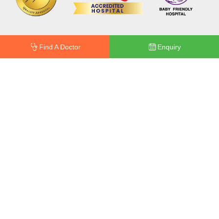
Find A Doctor
Enquiry