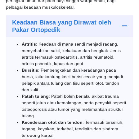
peringkat umur, daripada bayi hingga warga emas, bagi
pelbagai keadaan muskuloskeletal.
Keadaan Biasa yang Dirawat oleh
Pakar Ortopedik
Artritis
: Keadaan di mana sendi menjadi radang,
menyebabkan sakit, kekakuan dan bengkak. Jenis
artritis termasuk osteoartritis, artritis reumatoid,
artritis psoriatik, lupus dan gout.
Bursitis
: Pembengkakan dan keradangan pada
bursa, iaitu kantung kecil berisi cecair yang menjadi
pelapik antara tulang dan tisu seperti otot, tendon
dan kulit.
Patah tulang
: Patah boleh berlaku akibat trauma
seperti jatuh atau kemalangan, serta penyakit seperti
osteoporosis atau tumor yang melemahkan struktur
tulang.
Kecederaan otot dan tendon
: Termasuk terseliuh,
tegang, koyakan, terkehel, tendinitis dan sindrom
terowong karpal.