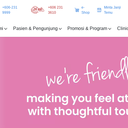
+606-231
+606 231
e-
Minta Janji
9999
3610
Shop
Temu
mi
Pasien & Pengunjung
Promosi & Program
Clini