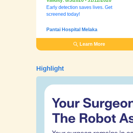
Validity: 8/5/2026 - 31/12/2026
Early detection saves lives. Get
screened today!
Pantai Hospital Melaka
Learn More
Highlight