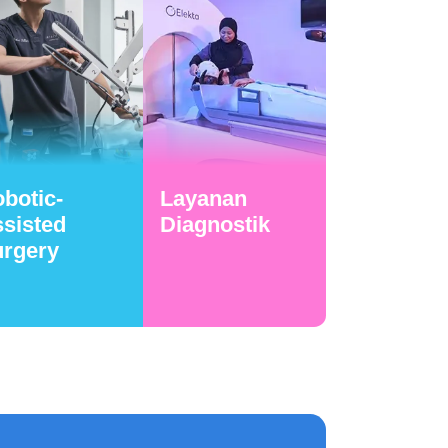
botic-
Layanan
sisted
Diagnostik
urgery