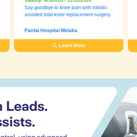
Robot
Validity: 4/5/2026 - 31/12/2026
Say goodbye to knee pain with robotic-
assisted total knee replacement surgery.
Pantai Hospital Melaka
Learn More