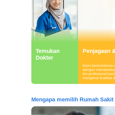
Temukan
Penjagaan 
Dokter
Kami berkomitmen 
dengan memberikan 
tim profesional kam
mengenai kualitas
Mengapa memilih
Rumah Sakit 