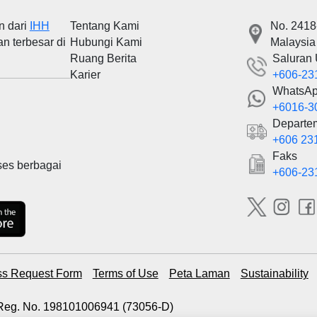
n dari
IHH
Tentang Kami
No. 2418
an terbesar di
Hubungi Kami
Malaysia
Ruang Berita
Saluran
Karier
+606-23
WhatsA
+6016-3
Departe
+606 23
Faks
ses berbagai
+606-23
s Request Form
Terms of Use
Peta Laman
Sustainability
. Reg. No. 198101006941 (73056-D)