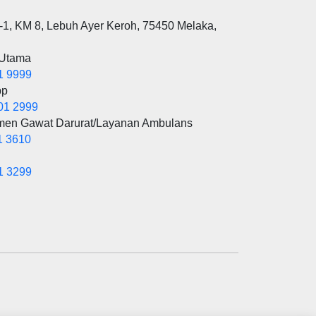
-1, KM 8, Lebuh Ayer Keroh, 75450 Melaka,
 Utama
1 9999
pp
01 2999
men Gawat Darurat/Layanan Ambulans
1 3610
1 3299