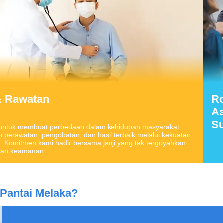
& Rawatan
Ro
As
S
untuk membuat perbedaan dalam kehidupan masyarakat
perawatan, pengobatan, dan hasil terbaik melalui kekuatan
i. Komitmen kami hadir bersama janji yang tak tergoyahkan
 dan keamanan.
Pantai Melaka
?