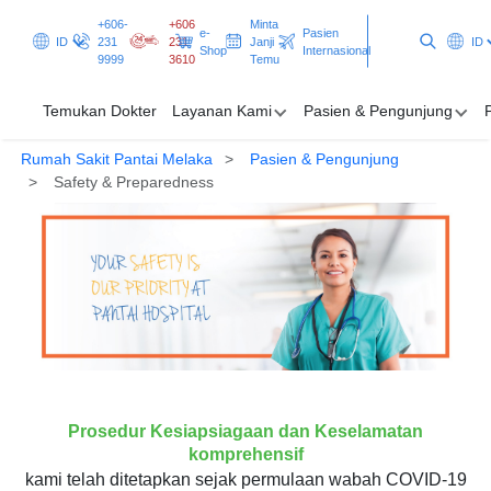
+606-
+606
Minta
e-
Pasien
ID
231
231
Janji
ID
Shop
Internasional
9999
3610
Temu
Temukan Dokter
Layanan Kami
Pasien & Pengunjung
Rumah Sakit Pantai Melaka
Pasien & Pengunjung
Temukan Dokter
Safety & Preparedness
Layanan Kami
Pasien & Pengunjung
Promosi & Program
Clinical Excellence
Prosedur Kesiapsiagaan dan Keselamatan
Minta Janji Temu
Pasien Internasional
komprehensif
kami telah ditetapkan sejak permulaan wabah COVID-19