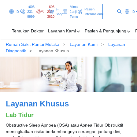
+606-
+606
Minta
e-
Pasien
ID
231
231
Janji
ID
Shop
Internasional
9999
3610
Temu
Temukan Dokter
Layanan Kami
Pasien & Pengunjung
Rumah Sakit Pantai Melaka
Layanan Kami
Layanan
Temukan Dokter
Diagnostik
Layanan Khusus
Layanan Kami
Pasien & Pengunjung
Promosi & Program
Layanan Khusus
Clinical Excellence
Lab Tidur
Minta Janji Temu
Pasien Internasional
Obstructive Sleep Apnoea (OSA) atau Apnea Tidur Obstruktif
meningkatkan risiko berkembangnya serangan jantung dini,