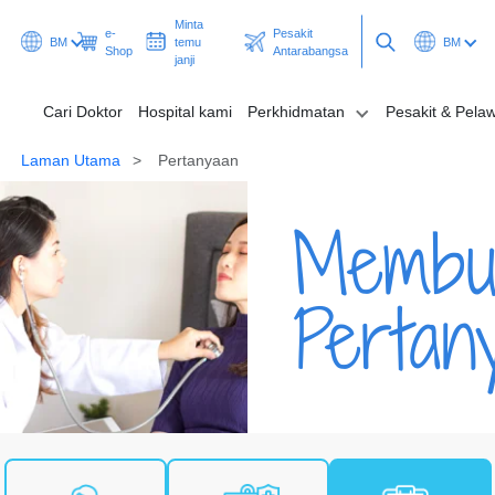
Minta
e-
Pesakit
BM
temu
BM
Shop
Antarabangsa
janji
Cari Doktor
Hospital kami
Perkhidmatan
Pesakit & Pela
Laman Utama
Pertanyaan
Cari Doktor
Membu
Hospital kami
Perkhidmatan
Pertan
Pesakit & Pelawat
Promosi & Rancangan
Hab & Kesihatan
Minta temu janji
Pesakit Antarabangsa