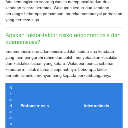
Ada kemungkinan seorang wanita mempunyai kedua-dua
keadaan secara serentak. Walaupun kedua-dua keadaan
berkongsi beberapa persamaan, mereka mempunyai perbezaan
yang berbeza juga.
Apakah faktor-faktor risiko endometriosis dan
adenomiosis?
Endometriosis dan adenomiosis adalah kedua-dua keadaan
yang mempengaruhi rahim dan boleh menyebabkan kesakitan
dan ketidakselesaan yang ketara. Walaupun punca sebenar
keadaan ini tidak difahami sepenuhnya, beberapa faktor
berpotensi boleh menyumbang kepada perkembangannya.
K
e
a
d
Endometriosis
Adenomiosis
a
a
n