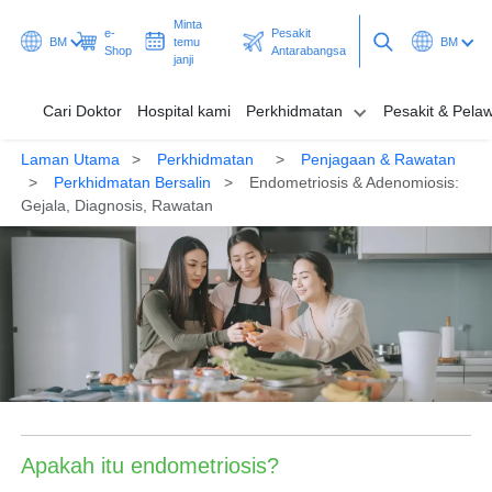
Minta
e-
Pesakit
BM
temu
BM
Shop
Antarabangsa
janji
Cari Doktor
Hospital kami
Perkhidmatan
Pesakit & Pela
Laman Utama
Perkhidmatan
Penjagaan & Rawatan
Cari Doktor
Perkhidmatan Bersalin
Endometriosis & Adenomiosis:
Gejala, Diagnosis, Rawatan
Hospital kami
Perkhidmatan
Pesakit & Pelawat
Promosi & Rancangan
Hab & Kesihatan
Apakah itu endometriosis?
Minta temu janji
Pesakit Antarabangsa