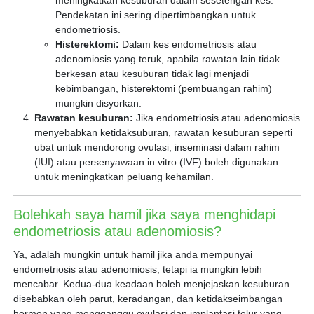
meningkatkan kesuburan dalam sesetengah kes.
Pendekatan ini sering dipertimbangkan untuk
endometriosis.
Histerektomi:
Dalam kes endometriosis atau
adenomiosis yang teruk, apabila rawatan lain tidak
berkesan atau kesuburan tidak lagi menjadi
kebimbangan, histerektomi (pembuangan rahim)
mungkin disyorkan.
Rawatan kesuburan:
Jika endometriosis atau adenomiosis
menyebabkan ketidaksuburan, rawatan kesuburan seperti
ubat untuk mendorong ovulasi, inseminasi dalam rahim
(IUI) atau persenyawaan in vitro (IVF) boleh digunakan
untuk meningkatkan peluang kehamilan.
Bolehkah saya hamil jika saya menghidapi
endometriosis atau adenomiosis?
Ya, adalah mungkin untuk hamil jika anda mempunyai
endometriosis atau adenomiosis, tetapi ia mungkin lebih
mencabar. Kedua-dua keadaan boleh menjejaskan kesuburan
disebabkan oleh parut, keradangan, dan ketidakseimbangan
hormon yang mengganggu ovulasi dan implantasi telur yang