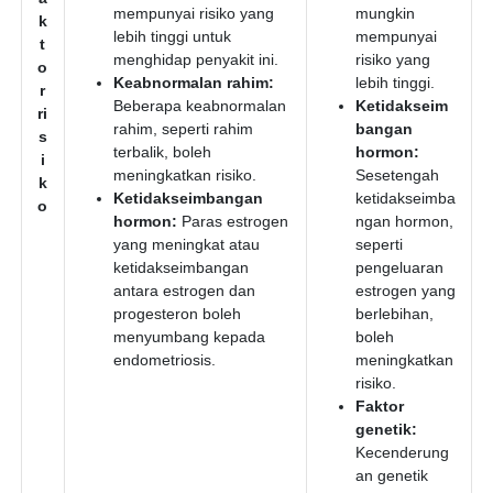
mempunyai risiko yang
mungkin
k
lebih tinggi untuk
mempunyai
t
menghidap penyakit ini.
risiko yang
o
Keabnormalan rahim:
lebih tinggi.
r
Beberapa keabnormalan
Ketidakseim
ri
rahim, seperti rahim
bangan
s
terbalik, boleh
hormon:
i
meningkatkan risiko.
Sesetengah
k
Ketidakseimbangan
ketidakseimba
o
hormon:
Paras estrogen
ngan hormon,
yang meningkat atau
seperti
ketidakseimbangan
pengeluaran
antara estrogen dan
estrogen yang
progesteron boleh
berlebihan,
menyumbang kepada
boleh
endometriosis.
meningkatkan
risiko.
Faktor
genetik:
Kecenderung
an genetik