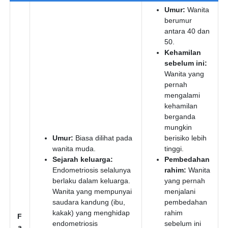
Umur:
Wanita
berumur
antara 40 dan
50.
Kehamilan
sebelum ini:
Wanita yang
pernah
mengalami
kehamilan
berganda
mungkin
Umur:
Biasa dilihat pada
berisiko lebih
wanita muda.
tinggi.
Sejarah keluarga:
Pembedahan
Endometriosis selalunya
rahim:
Wanita
berlaku dalam keluarga.
yang pernah
Wanita yang mempunyai
menjalani
saudara kandung (ibu,
pembedahan
kakak) yang menghidap
rahim
F
endometriosis
sebelum ini
a