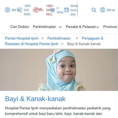
+605-
+605–
Minta
e-
BM
540
549
temu
BM
Shop
5555
9911
janji
Cari Doktor
Perkhidmatan
Pesakit & Pelawat
Promosi
Pantai Hospital Ipoh
Perkhidmatan
Penjagaan &
Cari Doktor
Rawatan di Hospital Pantai Ipoh
Bayi & Kanak-kanak
Perkhidmatan
Pesakit & Pelawat
Promosi & Rancangan
Hab & Kesihatan
Bayi & Kanak-kanak
Minta temu janji
Hospital Pantai Ipoh menyediakan perkhidmatan pediatrik yang
komprehensif untuk bayi baru lahir, bayi, kanak-kanak dan