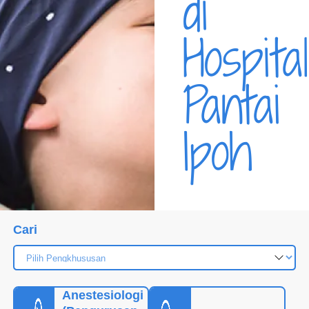
di
Hospital
Pantai
Ipoh
Cari
Anestesiologi