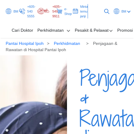
+605-
+605–
Minta
e-
BM
540
549
temu
BM
Shop
5555
9911
janji
Cari Doktor
Perkhidmatan
Pesakit & Pelawat
Promosi
Pantai Hospital Ipoh
Perkhidmatan
Penjagaan &
Cari Doktor
Rawatan di Hospital Pantai Ipoh
Perkhidmatan
Penjag
Pesakit & Pelawat
&
Promosi & Rancangan
Hab & Kesihatan
Rawat
Minta temu janji