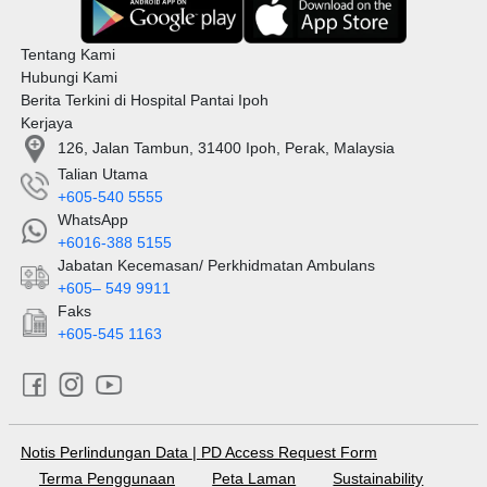
Tentang Kami
Hubungi Kami
Berita Terkini di Hospital Pantai Ipoh
Kerjaya
126, Jalan Tambun, 31400 Ipoh, Perak, Malaysia
Talian Utama
+605-540 5555
WhatsApp
+6016-388 5155
Jabatan Kecemasan/ Perkhidmatan Ambulans
+605– 549 9911
Faks
+605-545 1163
Notis Perlindungan Data
|
PD Access Request Form
Terma Penggunaan
Peta Laman
Sustainability