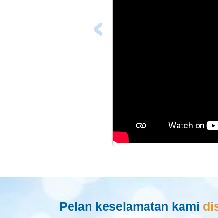
Pelan keselamatan kami
di