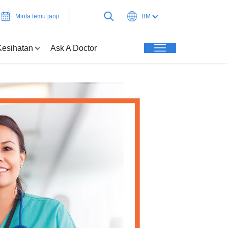
Minta temu janji
BM
Kesihatan
Ask A Doctor