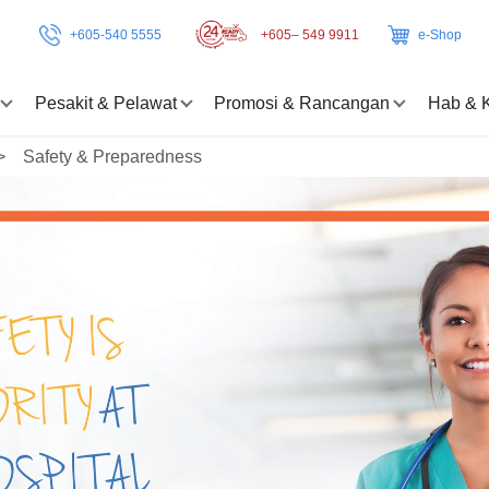
+605-540 5555
+605– 549 9911
e-Shop
Pesakit & Pelawat
Promosi & Rancangan
Hab & 
Safety & Preparedness