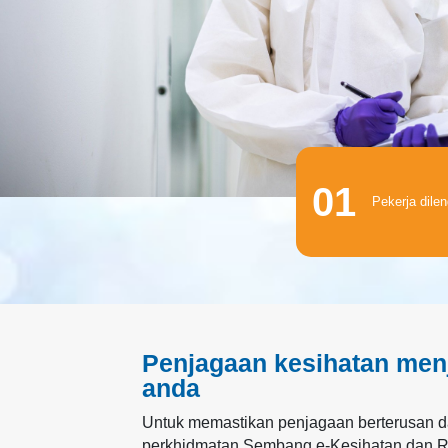
01
Pekerja dile
Penjagaan kesihatan men
anda
Untuk memastikan penjagaan berterusan da
perkhidmatan Sembang e-Kesihatan dan Ru