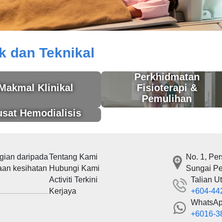
nikal
k dan Teknikal
Perkhidmatan
Makmal Klinikal
Fisioterapi &
Pemulihan
sat Hemodialisis
gian daripada
Tentang Kami
No. 1, Pe
aan kesihatan
Hubungi Kami
Sungai Pe
Activiti Terkini
Talian U
Kerjaya
+604-44
WhatsA
+6016-3