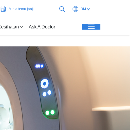
Minta temu janji
BM
Kesihatan
Ask A Doctor