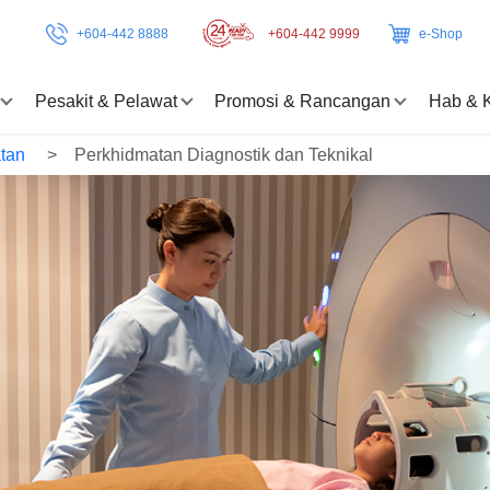
+604-442 8888
+604-442 9999
e-Shop
Pesakit & Pelawat
Promosi & Rancangan
Hab & 
atan
Perkhidmatan Diagnostik dan Teknikal