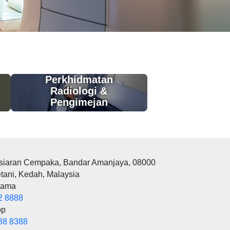
Perkhidmatan
Radiologi &
Pengimejan
rsiaran Cempaka, Bandar Amanjaya, 08000
tani, Kedah, Malaysia
tama
2 8888
pp
88 8388